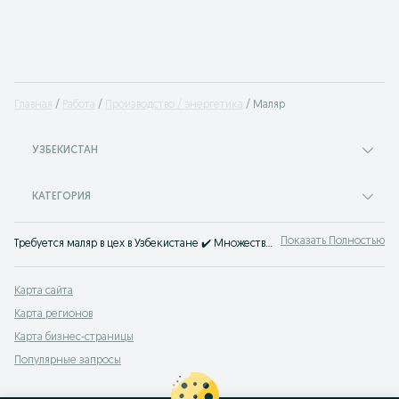
Главная
Работа
Производство / энергетика
Маляр
УЗБЕКИСТАН
КАТЕГОРИЯ
Показать Полностью
Требуется маляр в цех в Узбекистане ✔️ Множество предложений ✔️ Постоянная или сезонная работа ⭐ Лучшие работодатели ⮞⮞ OLX.uz!
Карта сайта
Карта регионов
Карта бизнес-страницы
Популярные запросы