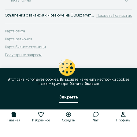
КАТЕГОРИЯ
Объявления о вакансиях и резюме на OLX.uz Муглан. Пора найти работу - тысячи работодателей Узбекистана ищут вас!
Показать Полностью
Карта сайта
Карта регионов
Карта бизнес-страницы
Популярные запросы
Этот сайт использует cookies. Вы можете изменить настройки cookies
в своeм браузере.
Узнать больше
Закрыть
Главная
Избранное
Создать
Чат
Профиль