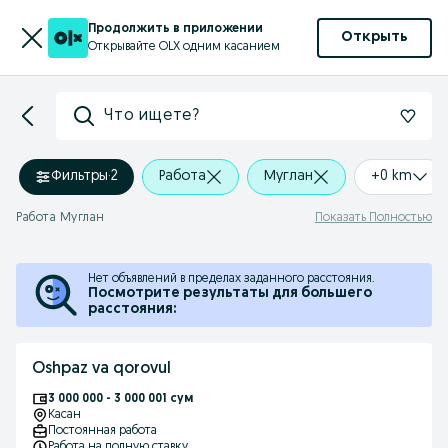
Продолжить в приложении
Открыть
Открывайте OLX одним касанием
Что ищете?
Фильтры
·
2
Работа
Муглан
+0 km
Работа Муглан
Показать Полностью
Нет объявлений в пределах заданного расстояния.
Посмотрите результаты для большего
расстояния:
Oshpaz va qorovul
3 000 000 - 3 000 001 сум
Касан
Постоянная работа
Работа на полную ставку