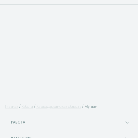
Главная
Работа
Кашкадарьинская область
Муглан
РАБОТА