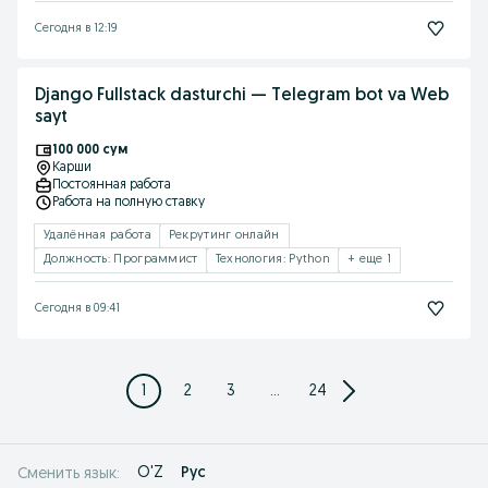
Сегодня в 12:19
Django Fullstack dasturchi — Telegram bot va Web
sayt
100 000 сум
Карши
Постоянная работа
Работа на полную ставку
Удалённая работа
Рекрутинг онлайн
Должность: Программист
Технология: Python
+ еще 1
Сегодня в 09:41
1
2
3
...
24
O'Z
Рус
Сменить язык: