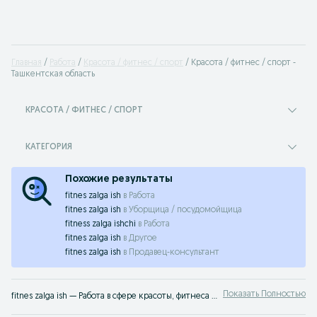
Главная
Работа
Красота / фитнес / спорт
Красота / фитнес / спорт -
Ташкентская область
КРАСОТА / ФИТНЕС / СПОРТ
КАТЕГОРИЯ
Похожие результаты
fitnes zalga ish
в
Работа
fitnes zalga ish
в
Уборщица / посудомойщица
fitness zalga ishchi
в
Работа
fitnes zalga ish
в
Другое
fitnes zalga ish
в
Продавец-консультант
Показать Полностью
fitnes zalga ish — Работа в сфере красоты, фитнеса и спорта ⭐ вакансии для тренеров, бьюти-мастеров и консультантов ⚡ достойные условия ✔️ прямые работодатели Ташкентская область на OLX.uz