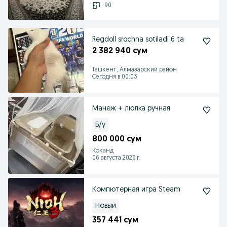
90
Regdoll srochna sotiladi 6 ta
2 382 940 сум
Ташкент, Алмазарский район
Сегодня в 00:03
Манеж + люлка ручная
Б/у
800 000 сум
Коканд
06 августа 2026 г.
Компютерная игра Steam
Новый
357 441 сум