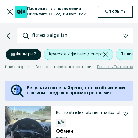
Продолжить в приложении
Открыть
Открывайте OLX одним касанием
fitnes zalga ish
Фильтры
·
2
Красота / фитнес / спорт
Ташкент
fitnes zalga ish - Вакансии в сфере красоты, фитнеса и спорта Ташкентская область
Показать Полностью
Результатов не найдено, но эти объявления
связаны с недавно просмотренными:
Rul holati ideal abmen malibu rul
Б/у
Обмен