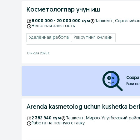
Косметологлар учун иш
8 000 000 - 20 000 000 сум
Ташкент
, Сергелийс
Неполная занятость
Удалённая работа
Рекрутинг онлайн
18 июля 2026 г.
Сохра
Если по
Arenda kasmetolog uchun kushetka berilad
2 382 940 сум
Ташкент
, Мирзо-Улугбекский райо
Работа на полную ставку