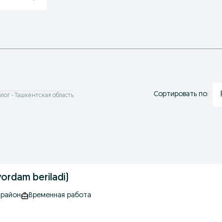
Сортировать по:
лог - Ташкентская область
ordam beriladi)
 район
Временная работа