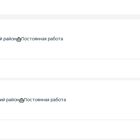
й район
Постоянная работа
кий район
Постоянная работа