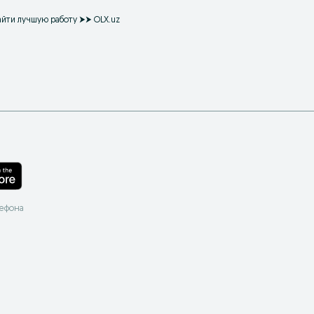
айти лучшую работу ⮞⮞ OLX.uz
лефона