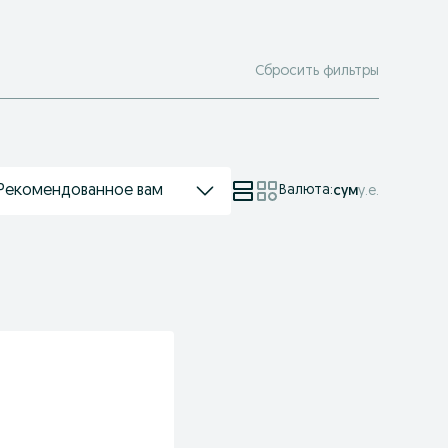
Сбросить фильтры
Рекомендованное вам
Валюта
:
сум
у.е.