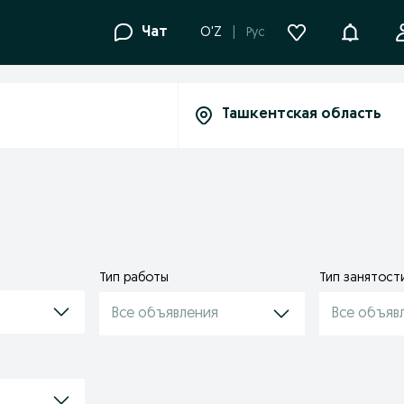
Уведомле
Чат
O'Z
Рус
Тип работы
Тип занятост
Все объявления
Все объяв