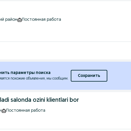
кий район
Постоянная работа
нить параметры поиска
Сохранить
явятся похожие объявления, мы сообщим.
i salonda ozini klientlari bor
н
Постоянная работа