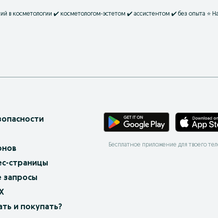
й в косметологии ✔️ косметологом-эстетом ✔️ ассистентом ✔️ без опыта ⭐ Н
зопасности
Бесплатное приложение для твоего те
онов
ес-страницы
 запросы
X
ать и покупать?