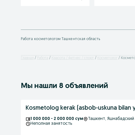
Работа косметологом Ташкентская область
Главная
Работа
Красота / фитнес / спорт
Косметолог
Космето
Мы нашли 8 объявлений
Kosmetolog kerak (asbob-uskuna bilan y
1 000 000 - 2 000 000 сум
Ташкент
, Яшнабадский
Неполная занятость