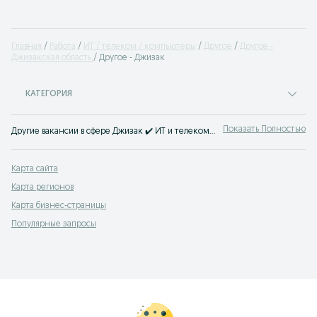
Главная
Работа
ИТ / телеком / компьютеры
Другое
Другое -
Джизакская область
Другое - Джизак
КАТЕГОРИЯ
Показать Полностью
Другие вакансии в сфере Джизак ✔️ ИТ и телекоммуникаций ⭐ Большое количество вакансий для специалистов с разным уровнем опыта ⮞⮞ OLX.uz Джизак
Карта сайта
Карта регионов
Карта бизнес-страницы
Популярные запросы