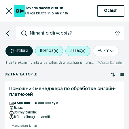
Ilovada davom ettirish
Ochish
OLXga bir bosish bilan kirish
Nimani qidiryapsiz?
Filtrlar
·
2
Boshqa
Jizzax
+0 km
IT va telekommunikatsiya sohasidagi boshqa ish o'rinlari Jizzax
Ko‘proq Ko‘rsatish
BIZ 1 NATIJA TOPILDI
Помощник менеджера по обработке онлайн-
платежей
4 500 000 - 14 000 000 сум
Jizzax
Doimiy bandlik
To‘liq bo‘lmagan bandlik
Masofadan ishlash