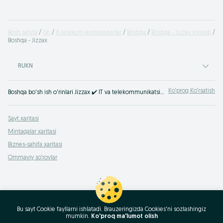
Bosh sahifa
Ish
It-telekom-kompyuterlar
Boshqa
Boshqa - Jizzax viloyati
Boshqa - Jizzax
RUKN
Ko‘proq Ko‘rsatish
Boshqa bo'sh ish o'rinlari Jizzax ✔️️️ IT va telekommunikatsiyalar ⭐ turli darajadagi tajribaga ega mutaxassislar uchun ko'plab bo'sh ish o'rinlari ⮞⮞ OLX.uz
Sayt xaritasi
Mintaqalar xaritasi
Biznes-sahifa xaritasi
Ommaviy so‘rovlar
Bu sayt Cookie fayllarni ishlatadi. Brauzeringizda Cookies'ni sozlashingiz
mumkin.
Ko'proq ma'lumot olish