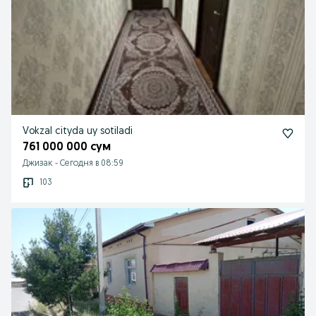
Vokzal cityda uy sotiladi
761 000 000 сум
Джизак
-
Сегодня в 08:59
103