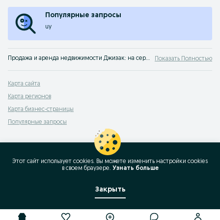
Популярные запросы
uy
Продажа и аренда недвижимости Джизак: на сервисе объявлений OLX.uz Джизак можно выгодно продать или купить недвижимость! OLX знает все о покупке жилья!
Показать Полностью
Карта сайта
Карта регионов
Карта бизнес-страницы
Популярные запросы
Этот сайт использует cookies. Вы можете изменить настройки cookies
в своeм браузере.
Узнать больше
Закрыть