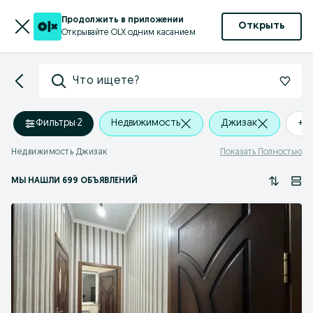
Продолжить в приложении
Открыть
Открывайте OLX одним касанием
Что ищете?
Фильтры
·
2
Недвижимость
Джизак
+0
Недвижимость Джизак
Показать Полностью
МЫ НАШЛИ 699 ОБЪЯВЛЕНИЙ