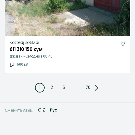
Kottedj sotiladi
611 310 150 сум
Джизак
-
Сегодня в 08:40
600 м²
1
2
3
...
70
O'Z
Рус
Сменить язык: