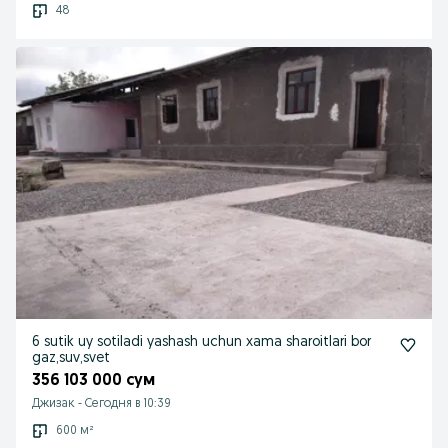
48
6 sutik uy sotiladi yashash uchun xama sharoitlari bor
gaz,suv,svet
356 103 000 сум
Джизак
-
Сегодня в 10:39
600 м²