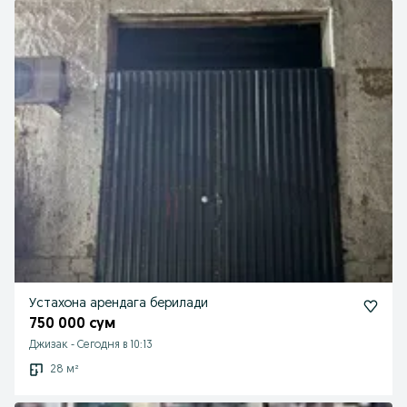
Устахона арендага берилади
750 000 сум
Джизак
-
Сегодня в 10:13
28 м²