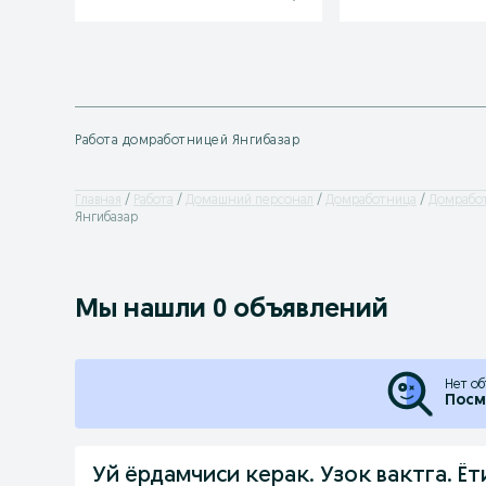
Работа домработницей Янгибазар
Главная
Работа
Домашний персонал
Домработница
Домработ
Янгибазар
Мы нашли 0 объявлений
Нет об
Посм
Уй ёрдамчиси керак. Узок вактга. Ё