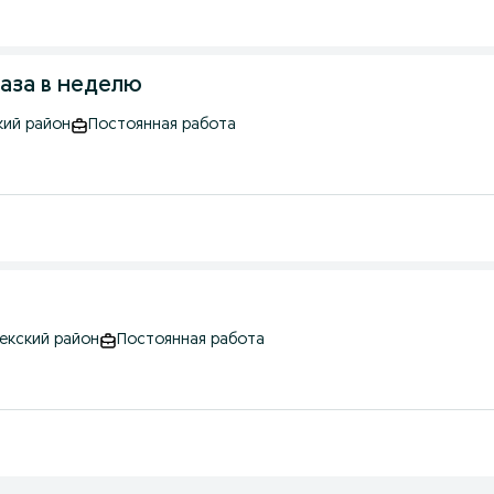
аза в неделю
кий район
Постоянная работа
бекский район
Постоянная работа