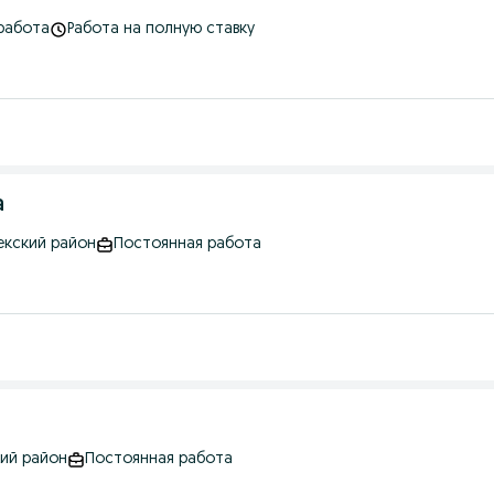
работа
Работа на полную ставку
а
екский район
Постоянная работа
кий район
Постоянная работа