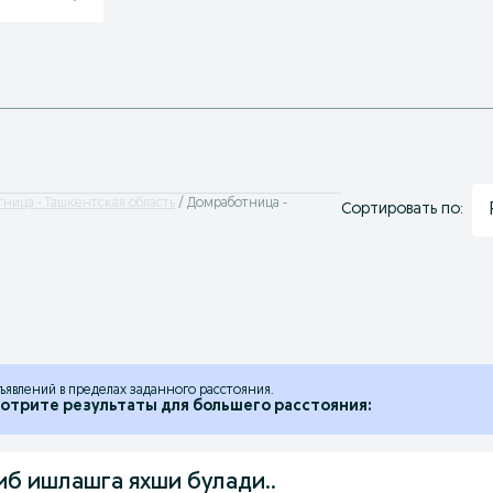
ница - Ташкентская область
Домработница -
Сортировать по:
ъявлений в пределах заданного расстояния.
отрите результаты для большего расстояния:
тиб ишлашга яхши булади..