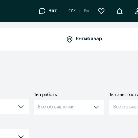
Уведомле
Чат
O'Z
Рус
Тип работы
Тип занятост
Все объявления
Все объяв