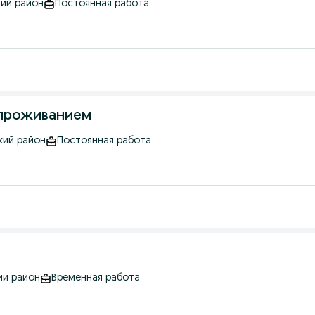
кий район
Постоянная работа
 проживанием
кий район
Постоянная работа
ий район
Временная работа