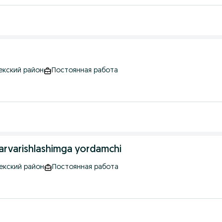
екский район
Постоянная работа
 parvarishlashimga yordamchi
бекский район
Постоянная работа