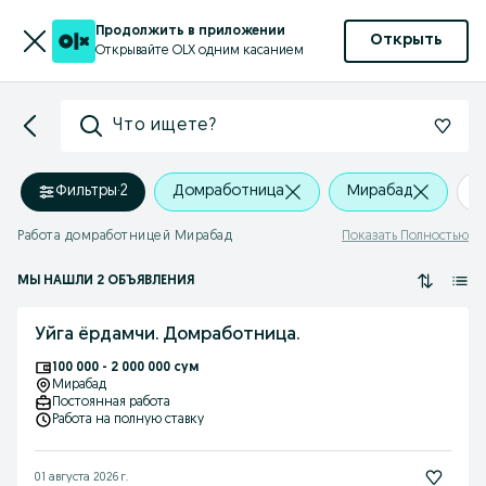
Продолжить в приложении
Открыть
Открывайте OLX одним касанием
Что ищете?
Фильтры
·
2
Домработница
Мирабад
+
Работа домработницей Мирабад
Показать Полностью
МЫ НАШЛИ 2 ОБЪЯВЛЕНИЯ
Уйга ёрдамчи. Домработница.
100 000 - 2 000 000 сум
Мирабад
Постоянная работа
Работа на полную ставку
01 августа 2026 г.