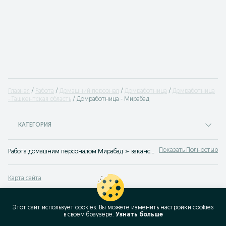
Главная
Работа
Домашний персонал
Домработница
Домработница
- Ташкентская область
Домработница - Мирабад
КАТЕГОРИЯ
Показать Полностью
Работа домашним персоналом Мирабад ➢ вакансии на позицию няни, горничной, сиделки. Все предложения агентств и частных лиц ⮞⮞ OLX.uz
Карта сайта
Карта регионов
Карта бизнес-страницы
Этот сайт использует cookies. Вы можете изменить настройки cookies
в своeм браузере.
Узнать больше
Популярные запросы