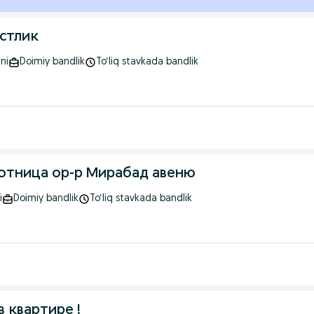
 метро Достлик
ni
Doimiy bandlik
To‘liq stavkada bandlik
отница ор-р Мирабад авеню
i
Doimiy bandlik
To‘liq stavkada bandlik
 квартире !