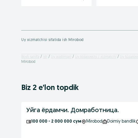
Uy xizmatchisi sifatida ish Mirobod
Bosh sahifa
Ish
Uy xodimlari
Uy tozalovchi / xizmatchi
Uy tozalovc
Mirobod
Biz 2 e'lon topdik
Уйга ёрдамчи. Домработница.
100 000 - 2 000 000 сум
Mirobod
Doimiy bandlik