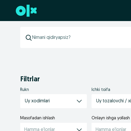
Futerga oʻtish
Filtrlar
Rukn
Ichki toifa
Uy xodimlari
Uy tozalovchi / x
Masofadan ishlash
Onlayn ishga yollash
Hamma e'lonlar
Hamma e'lonlar