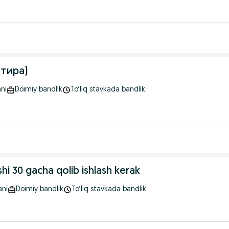
тира)
ni
Doimiy bandlik
To‘liq stavkada bandlik
hi 30 gacha qolib ishlash kerak
ani
Doimiy bandlik
To‘liq stavkada bandlik