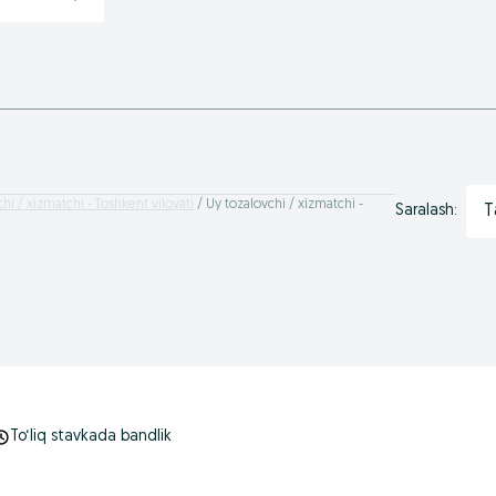
hi / xizmatchi - Toshkent viloyati
Uy tozalovchi / xizmatchi -
T
Saralash:
To‘liq stavkada bandlik