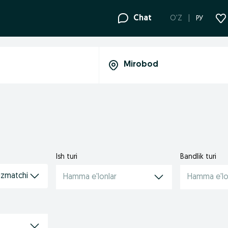
Chat
O'Z
РУ
Ish turi
Bandlik turi
izmatchi
Hamma e'lonlar
Hamma e'lo