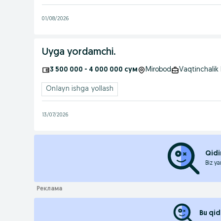
01/08/2026
Uyga yordamchi.
3 500 000 - 4 000 000 сум
Mirobod
Vaqtinchalik 
Onlayn ishga yollash
13/07/2026
Qidi
Biz ya
Bu qid