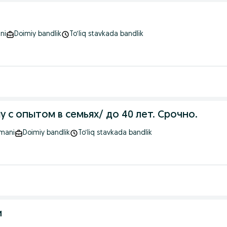
ni
Doimiy bandlik
To‘liq stavkada bandlik
с опытом в семьях/ до 40 лет. Срочно.
umani
Doimiy bandlik
To‘liq stavkada bandlik
и