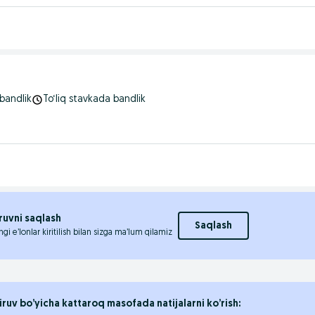
bandlik
To‘liq stavkada bandlik
ruvni saqlash
Saqlash
ngi e’lonlar kiritilish bilan sizga ma’lum qilamiz
iruv bo’yicha kattaroq masofada natijalarni ko’rish: