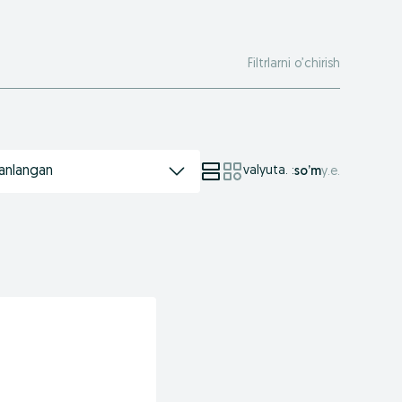
Filtrlarni o’chirish
anlangan
valyuta.
:
so’m
у.е.