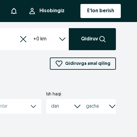
Bildirishnoma
Hisobingiz
E‘lon berish
+0 km
Qidiruv
Qidiruvga amal qiling
Ish haqi
nlar