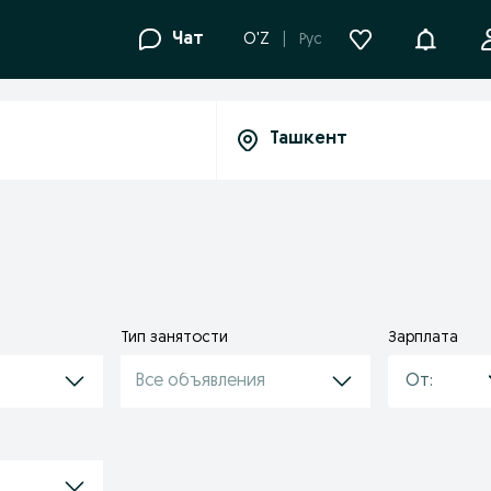
Уведомле
Чат
O'Z
Рус
Тип занятости
Зарплата
фис
Все объявления