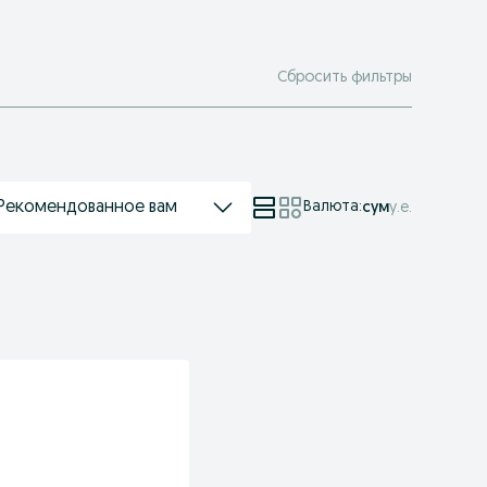
Сбросить фильтры
Рекомендованное вам
Валюта
:
сум
у.е.