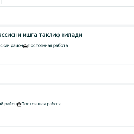
иникаси HR – мутахассисни ишга таклиф қилади
рский район
Постоянная работа
ий район
Постоянная работа