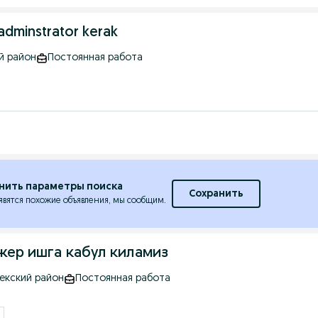
 adminstrator kerak
й район
Постоянная работа
нить параметры поиска
Сохранить
явятся похожие объявления, мы сообщим.
Ишлаб чикариш корхонасига менеджер ишга кабул киламиз
бекский район
Постоянная работа