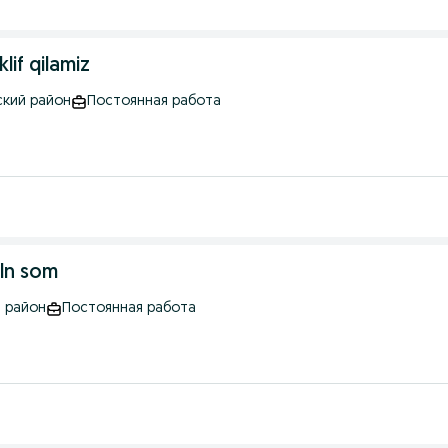
lif qilamiz
ский район
Постоянная работа
mln som
й район
Постоянная работа