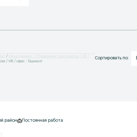
фис
Менеджмент / Управление персоналом / HR /
Сортировать по:
м / HR / офис - Ташкент
ий район
Постоянная работа