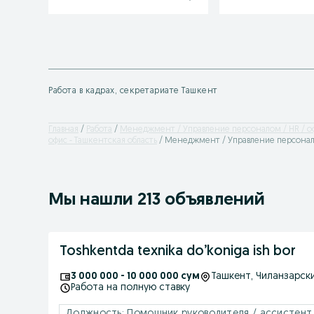
Работа в кадрах, секретариате Ташкент
Главная
Работа
Менеджмент / Управление персоналом / HR / о
офис - Ташкентская область
Менеджмент / Управление персонало
Мы нашли 213 объявлений
Toshkentda texnika do’koniga ish bor
3 000 000 - 10 000 000 сум
Ташкент
, Чиланзарск
Работа на полную ставку
Должность: Помощник руководителя / ассистент