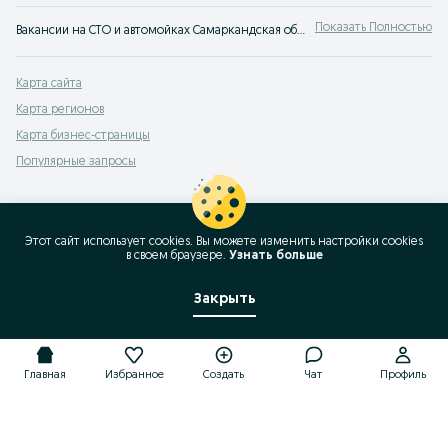
Показать Полностью
Вакансии на СТО и автомойках Самаркандская область ⭐ от прямых работодателей ⭐ Найти работу на СТО или автомойке легче всего ⮞⮞ OLX.uz
Карта сайта
Карта регионов
Карта бизнес-страницы
Популярные запросы
Этот сайт использует cookies. Вы можете изменить настройки cookies
в своeм браузере.
Узнать больше
Закрыть
Главная
Избранное
Создать
Чат
Профиль