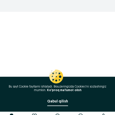
Bu sayt Cookie fayllarni ishlatadi. Brauzeringizda Cookies'ni sozlashingiz
mumkin.
Ko'proq ma'lumot olish
Qabul qilish