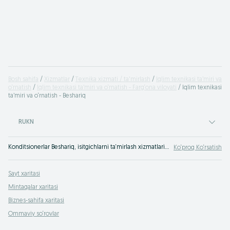
Bosh sahifa
Xizmatlar
Texnika xizmati / ta'mirlash
Iqlim texnikasi ta’miri va
o‘rnatish
Iqlim texnikasi ta’miri va o‘rnatish - Farg‘ona viloyati
Iqlim texnikasi
ta’miri va o‘rnatish - Beshariq
RUKN
Konditsionerlar Beshariq, isitgichlarni ta‘mirlash xizmatlarini ko‘rsatish OLX.uz Beshariq e‘lonlar taxtasida.
Ko‘proq Ko‘rsatish
Sayt xaritasi
Mintaqalar xaritasi
Biznes-sahifa xaritasi
Ommaviy so‘rovlar