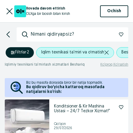
Ilovada davom ettirish
Ochish
OLXga bir bosish bilan kirish
Nimani qidiryapsiz?
Filtrlar
·
2
Iqlim texnikasi ta’miri va o‘rnatish
Besha
Iqlimiy texnikani ta‘mirlash xizmatlari Beshariq
Ko‘proq Ko‘rsatish
Biz bu masofa doirasida biror bir natija topmadik.
Bu qidiruv bo’yicha kattaroq masofada
natijalarni ko’rish:
Konditsioner & Kir Mashina
Ustasi – 24/7 Tezkor Xizmat!”
Qo'qon
29/07/2026