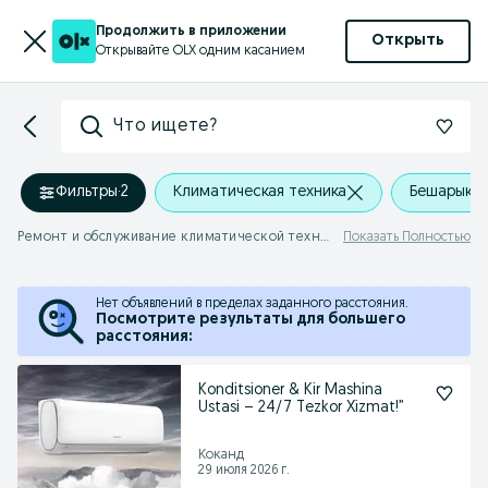
Продолжить в приложении
Открыть
Открывайте OLX одним касанием
Что ищете?
Фильтры
·
2
Климатическая техника
Бешарык
Ремонт и обслуживание климатической техники Бешарык
Показать Полностью
Нет объявлений в пределах заданного расстояния.
Посмотрите результаты для большего
расстояния:
Konditsioner & Kir Mashina
Ustasi – 24/7 Tezkor Xizmat!”
Коканд
29 июля 2026 г.