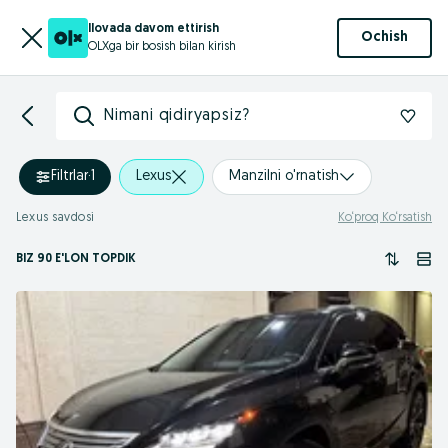
Ilovada davom ettirish
Ochish
OLXga bir bosish bilan kirish
Nimani qidiryapsiz?
Filtrlar
·
1
Lexus
Manzilni o'rnatish
Lexus savdosi
Ko‘proq Ko‘rsatish
BIZ 90 E'LON TOPDIK