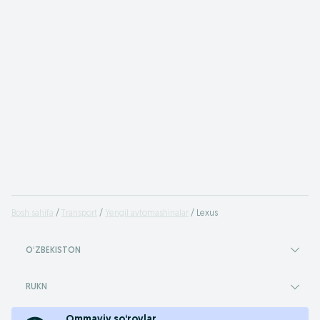
Bosh sahifa
Transport
Yengil avtomashinalar
Lexus
OʻZBEKISTON
RUKN
Ommaviy so‘rovlar