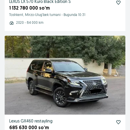
LEXUS LX 570 Kuro Black Edition S
1 132 780 000 so’m
Toshkent, Mirzo-Ulug‘bek tumani
-
Bugunda 10:31
2020 - 84 000 km
Lexus GX460 restayling
685 630 000 so’m