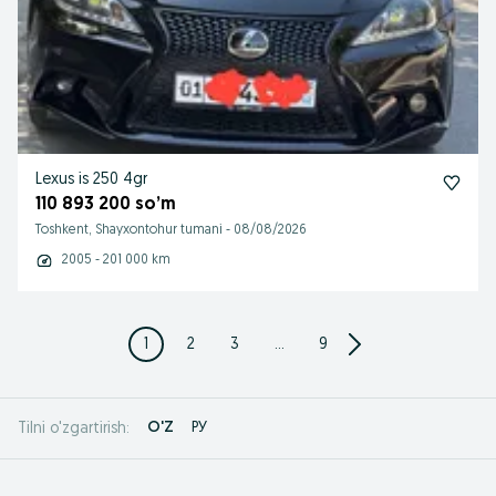
Lexus is 250 4gr
110 893 200 so’m
Toshkent, Shayxontohur tumani
-
08/08/2026
2005 - 201 000 km
1
2
3
...
9
O'Z
РУ
Tilni o'zgartirish: