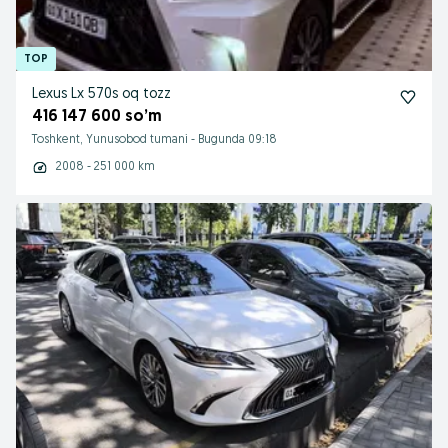
Lexus Lx 570s oq tozz
416 147 600 so’m
Toshkent, Yunusobod tumani
-
Bugunda 09:18
2008 - 251 000 km