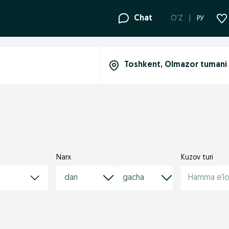
Chat
O'Z
РУ
Narx
Kuzov turi
Hamma e'lo