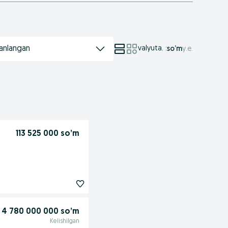
anlangan
valyuta.
:
so’m
у.е.
113 525 000 so’m
4 780 000 000 so’m
Kelishilgan