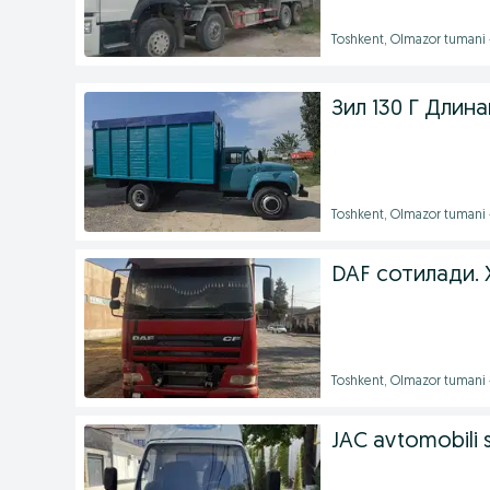
Toshkent, Olmazor tumani 
Зил 130 Г Длин
Toshkent, Olmazor tumani 
DAF сотилади. 
Toshkent, Olmazor tumani 
JAC avtomobili s