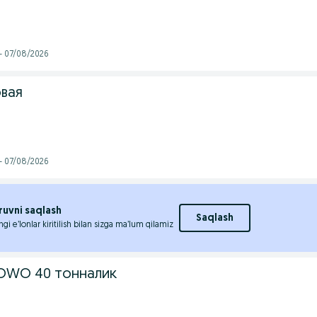
- 07/08/2026
овая
- 07/08/2026
ruvni saqlash
Saqlash
ngi e’lonlar kiritilish bilan sizga ma’lum qilamiz
OWO 40 тонналик