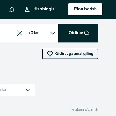
Bildirishnoma
Hisobingiz
E‘lon berish
+0 km
Qidiruv
Qidiruvga amal qiling
nlar
Filtrlarni o’chirish