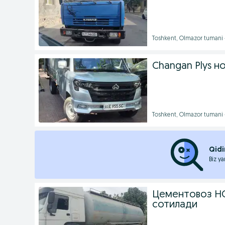
Toshkent, Olmazor tumani 
Changan Plys н
Toshkent, Olmazor tumani 
Qidi
Biz ya
Цементовоз H
сотилади