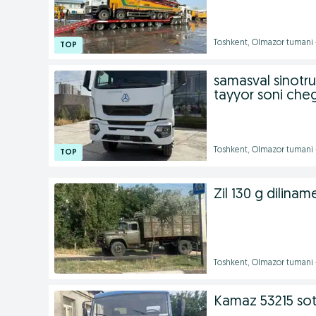
Toshkent, Olmazor tumani 
samasval sinotru
tayyor soni che
Toshkent, Olmazor tumani
Zil 130 g dilinam
Toshkent, Olmazor tumani 
Kamaz 53215 soti