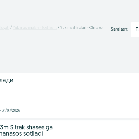
loyati
Yuk mashinalari - Toshkent
Yuk mashinalari - Olmazor
T
Saralash:
илади
- 31/07/2026
m Sitrak shasesiga
nanasos sotiladi