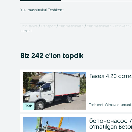
Yuk mashinalari Toshkent
Bosh sahifa
Transport
Yuk mashinalari
Yuk mashinalari - Toshkent vi
tumani
Biz 242 e'lon topdik
Газел 4.20 сот
Toshkent, Olmazor tumani 
бетононасос 73
o'rnatilgan Beto