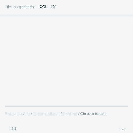
O'Z
РУ
Tilni o'zgartirish:
Bosh sahifa
Ish
Toshkent viloyati
Toshkent
Olmazor tumani
ISH