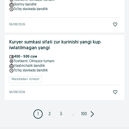
Toshkent
, Olmazor tumani
Doimiy bandlik
To‘liq stavkada bandlik
06/08/2026
Kuryer sumkasi sifati zur kurinishi yangi kup
iwlatilmagan yangi
400 - 500 сум
Toshkent
, Olmazor tumani
Vaqtinchalik bandlik
To‘liq stavkada bandlik
Masofadan ishlash
06/08/2026
1
2
3
...
100