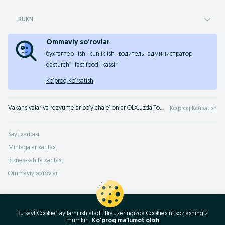
RUKN
Ommaviy so‘rovlar
бухгалтер
ish
kunlik ish
водитель
администратор
dasturchi
fast food
kassir
Ko‘proq Ko‘rsatish
Vakansiyalar va rezyumelar bo‘yicha e‘lonlar OLX.uzda Toshkent. Ishga chiqish vaqti keldi - O‘zbekistonning minglab ish beruvchilari sizni qidirmoqda!
Ko‘proq Ko‘rsatish
Sayt xaritasi
Mintaqalar xaritasi
Biznes-sahifa xaritasi
Ommaviy so‘rovlar
Bu sayt Cookie fayllarni ishlatadi. Brauzeringizda Cookies'ni sozlashingiz
mumkin.
Ko'proq ma'lumot olish