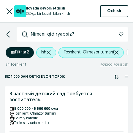
Ilovada davom ettirish
Ochish
OLXga bir bosish bilan kirish
Nimani qidiryapsiz?
Filtrlar
·
2
Ish
Toshkent, Olmazor tumani
Ish Toshkent
Ko‘proq Ko‘rsatish
BIZ 1 000
DAN ORTIQ
E'LON TOPDIK
В частный детский сад требуется
воспитатель.
5 000 000 - 5 500 000 сум
Toshkent
, Olmazor tumani
Doimiy bandlik
To‘liq stavkada bandlik