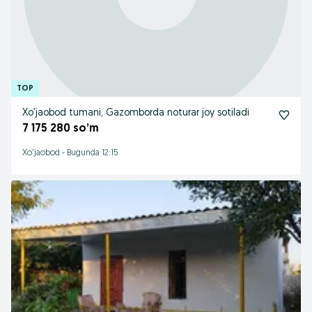
Xo’jaobod tumani, Gazomborda noturar joy sotiladi
7 175 280 so’m
Xo'jaobod
-
Bugunda 12:15