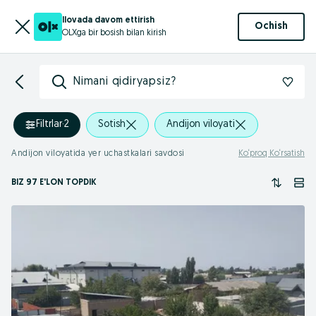
Ilovada davom ettirish
Ochish
OLXga bir bosish bilan kirish
Nimani qidiryapsiz?
Filtrlar
·
2
Sotish
Andijon viloyati
Andijon viloyatida yer uchastkalari savdosi
Ko‘proq Ko‘rsatish
BIZ 97 E'LON TOPDIK