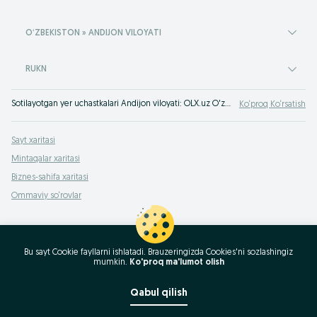
OʻZBEKISTON » ANDIJON VILOYATI
RUKN
Sotilayotgan yer uchastkalari Andijon viloyati: OLX.uz O'zbekiston e'lonlar servisi orqali yer sotib olish. Eng yaxshi narxlarda yer uchastkasini sotish OLX.uz da Andijon viloyati !
Ko‘proq Ko‘rsatish
Sayt xaritasi
Mintaqalar xaritasi
Biznes-sahifa xaritasi
Ommaviy so‘rovlar
Bu sayt Cookie fayllarni ishlatadi. Brauzeringizda Cookies'ni sozlashingiz
mumkin.
Ko'proq ma'lumot olish
Qabul qilish