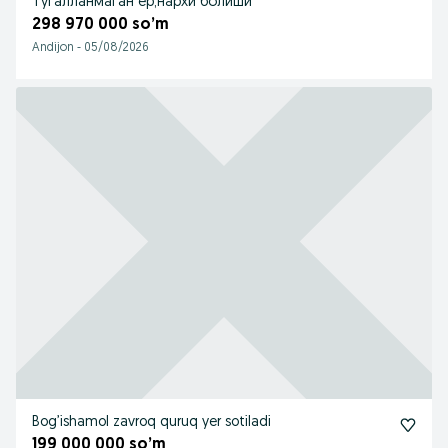
тугалланмаган ер,нархи болиши
298 970 000 so’m
Andijon
-
05/08/2026
Bog’ishamol zavroq quruq yer sotiladi
199 000 000 so’m