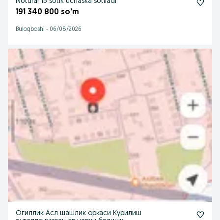
Noturar 15 sotik uchaska sotiladi
191 340 800 so’m
Buloqboshi
-
06/08/2026
Огиллик Асл шашлик оркаси Курилиш