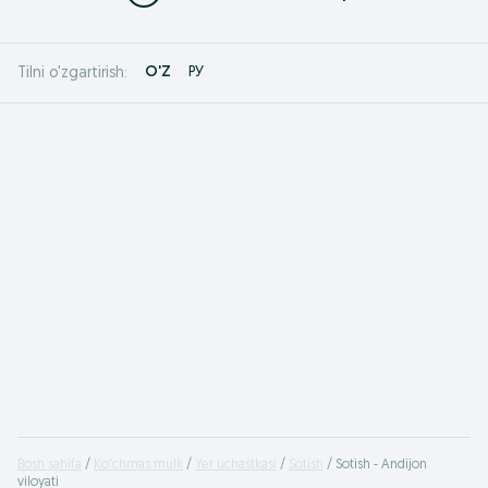
O'Z
РУ
Tilni o'zgartirish:
Bosh sahifa
Ko'chmas mulk
Yer uchastkasi
Sotish
Sotish - Andijon
viloyati