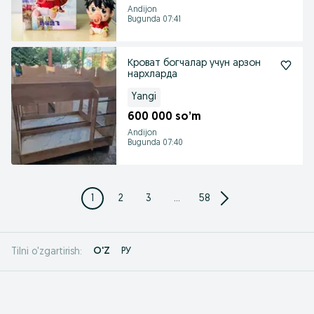
Andijon
Bugunda 07:41
Кроват богчалар учун арзон
нархларда
Yangi
600 000 so’m
Andijon
Bugunda 07:40
1
2
3
...
58
O'Z
РУ
Tilni o'zgartirish: