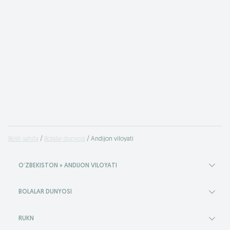
Bosh sahifa
Bolalar dunyosi
Andijon viloyati
OʻZBEKISTON » ANDIJON VILOYATI
BOLALAR DUNYOSI
RUKN