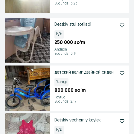
Bugunda 13:23
Detskiy stul sotiladi
F/b
250 000 so’m
Andijon
Bugunda 13:14
детский велиг двайной сиден
Yangi
800 000 so’m
Poytug'
Bugunda 12:17
Detskiy vecherniy koylek
F/b