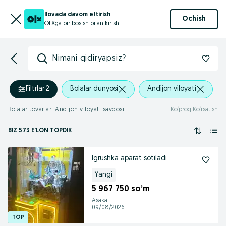
Ilovada davom ettirish
Ochish
OLXga bir bosish bilan kirish
Nimani qidiryapsiz?
Filtrlar
·
2
Bolalar dunyosi
Andijon viloyati
Bolalar tovarlari Andijon viloyati savdosi
Ko‘proq Ko‘rsatish
BIZ 573 E'LON TOPDIK
Igrushka aparat sotiladi
Yangi
5 967 750 so’m
Asaka
09/08/2026