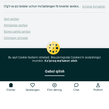
O‘g‘il va qiz bolalar uchun mo‘ljallangan fb tovarlar savdosi OLX.uz Andijon viloyati e‘lonlar taxtasida. Farzandingiz uchun turli xil tovarlarni eng yaxshi narxlarda OLXda (avvalgi Torg) xarid qiling!
Ko‘proq Ko‘rsatish
Sayt xaritasi
Mintaqalar xaritasi
Biznes-sahifa xaritasi
Ommaviy so‘rovlar
Bu sayt Cookie fayllarni ishlatadi. Brauzeringizda Cookies'ni sozlashingiz
mumkin.
Ko'proq ma'lumot olish
Qabul qilish
E'lonlar
Saralangan
E'lon bering
Chat
Profilim