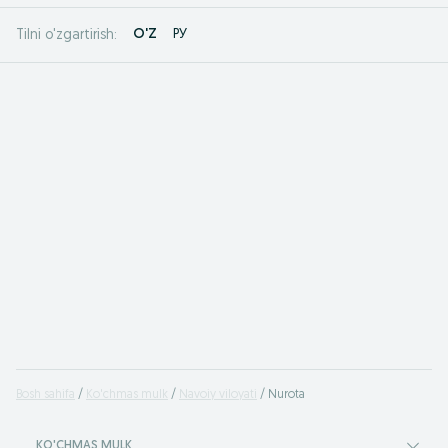
O'Z
РУ
Tilni o'zgartirish:
Bosh sahifa
Ko'chmas mulk
Navoiy viloyati
Nurota
KO'CHMAS MULK