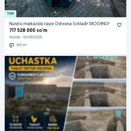
Nurato markazida tayor Oshxona Sotiladi! SROCHNO!
717 528 000 so’m
Nurota
-
06/08/2026
100 m²