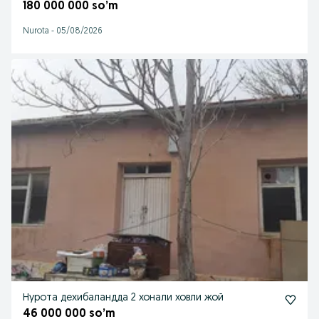
180 000 000 so’m
Nurota
-
05/08/2026
Нурота дехибаландда 2 хонали ховли жой
46 000 000 so’m