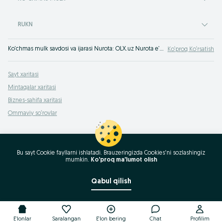
RUKN
Ko‘chmas mulk savdosi va ijarasi Nurota: OLX.uz Nurota e‘lonlar taxtasida ko‘chmas mulkni foydali sotish yoki sotib olish mumkin! OLX.uz uy-joy sotib olish haqida hamma narsani biladi!
Ko‘proq Ko‘rsatish
Sayt xaritasi
Mintaqalar xaritasi
Biznes-sahifa xaritasi
Ommaviy so‘rovlar
Bu sayt Cookie fayllarni ishlatadi. Brauzeringizda Cookies'ni sozlashingiz
mumkin.
Ko'proq ma'lumot olish
Qabul qilish
E'lonlar
Saralangan
E'lon bering
Chat
Profilim