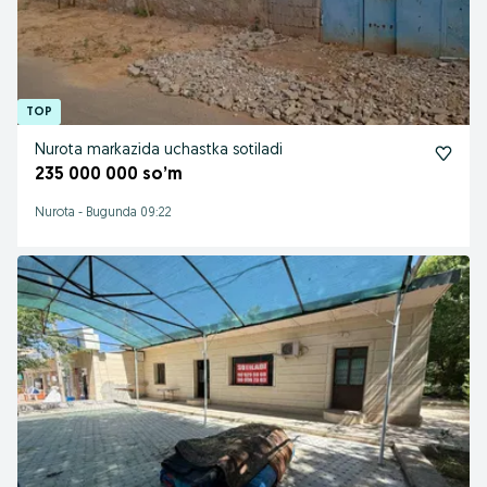
Nurota markazida uchastka sotiladi
235 000 000 so’m
Nurota
-
Bugunda 09:22