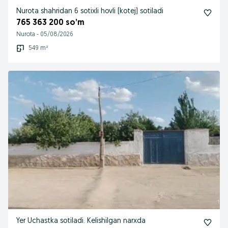
Nurota shahridan 6 sotixli hovli (kotej) sotiladi
765 363 200 so’m
Nurota
-
05/08/2026
549 m²
Yer Uchastka sotiladi. Kelishilgan narxda