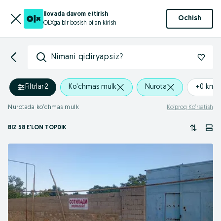
Ilovada davom ettirish
Ochish
OLXga bir bosish bilan kirish
Nimani qidiryapsiz?
Filtrlar
·
2
Ko'chmas mulk
Nurota
+0 km
Nurotada ko‘chmas mulk
Ko‘proq Ko‘rsatish
BIZ 58 E'LON TOPDIK