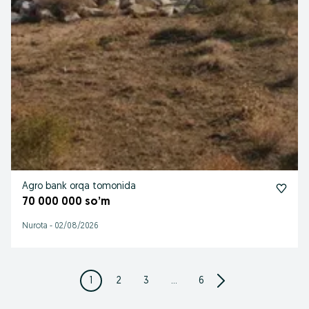
Agro bank orqa tomonida
70 000 000 so’m
Nurota
-
02/08/2026
1
2
3
...
6