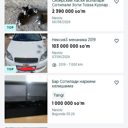
Сибирский Хаски Болалари
Сотилали Зоти Тозза Кузлари
Бир Хил Кук Ранг
2 390 000 so’m
Navoiy
06/08/2026
Нексия3 механика 2019
103 000 000 so’m
Navoiy
07/08/2026
2019 - 7 000 km
Бар Сотилади нархини
келишамиз
Yangi
1 000 000 so’m
Navoiy
Bugunda 05:26