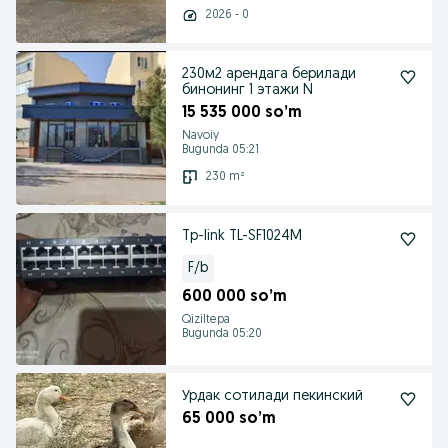
2026 - 0
230м2 арендага берилади
бинонинг 1 этажи N
15 535 000 so’m
Navoiy
Bugunda 05:21
230 m²
Tp-link TL-SF1024M
F/b
600 000 so’m
Qiziltepa
Bugunda 05:20
Урдак сотилади пекинский
65 000 so’m