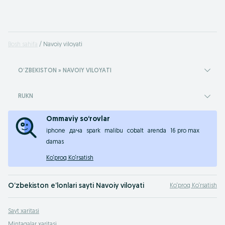
Bosh sahifa
Navoiy viloyati
OʻZBEKISTON » NAVOIY VILOYATI
RUKN
Ommaviy so‘rovlar
iphone
дача
spark
malibu
cobalt
arenda
16 pro max
damas
Ko‘proq Ko‘rsatish
O‘zbekiston e‘lonlari sayti Navoiy viloyati
Ko‘proq Ko‘rsatish
Navoiy viloyati e‘lonlari OLX.uz sayti - bu yerda qidirganingizni topasiz! "E‘lon b
Sayt xaritasi
OLX Navoiy viloyati sayti yordamida, siz deyarli xamma narsani sotishingiz yoki so
Mintaqalar xaritasi