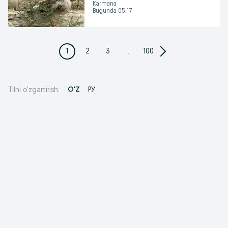
Karmana
Bugunda 05:17
1
2
3
...
100
O'Z
РУ
Tilni o'zgartirish: