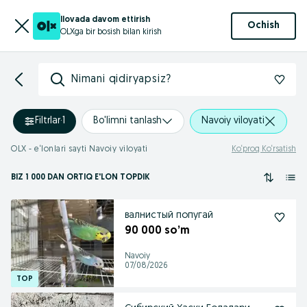
Ilovada davom ettirish
Ochish
OLXga bir bosish bilan kirish
Nimani qidiryapsiz?
Filtrlar
·
1
Bo'limni tanlash
Navoiy viloyati
OLX - e‘lonlari sayti Navoiy viloyati
Ko‘proq Ko‘rsatish
BIZ 1 000
DAN ORTIQ
E'LON TOPDIK
валнистый попугай
90 000 so’m
Navoiy
07/08/2026