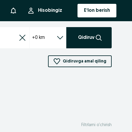
Bildirishnoma
Hisobingiz
E‘lon berish
+0 km
Qidiruv
Qidiruvga amal qiling
Filtrlarni o’chirish