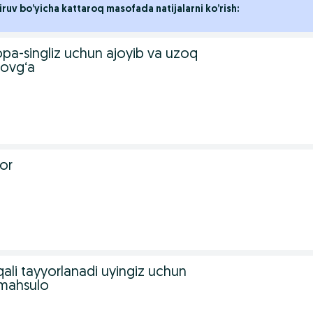
iruv bo’yicha kattaroq masofada natijalarni ko’rish:
opa-singliz uchun ajoyib va uzoq
sovgʻa
or
ali tayyorlanadi uyingiz uchun
 mahsulo