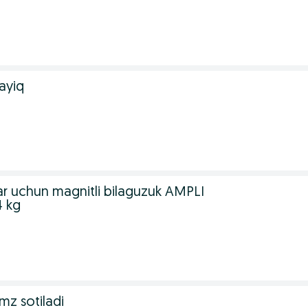
ayiq
lar uchun magnitli bilaguzuk AMPLI
4 kg
imz sotiladi