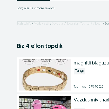
Sovg‘alar Tashmore savdosi
Bosh sahifa
Moda va stil
Sovg'alar
Sovg'alar - Toshkent viloyati
Sov
Biz 4 e'lon topdik
magnitli blaguz
Yangi
Tashmore - 27/07/2026
Vazdushniy sharl