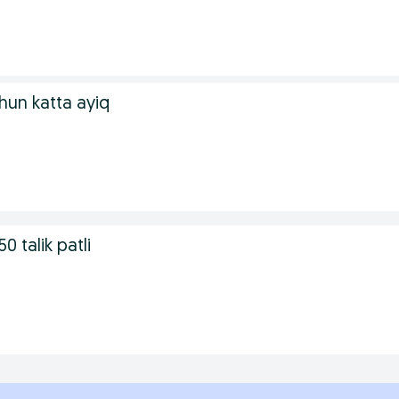
hun katta ayiq
0 talik patli