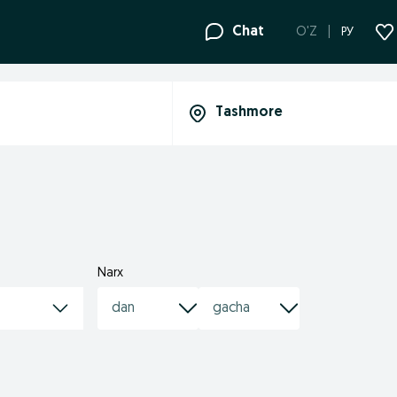
Chat
O'Z
РУ
Narx