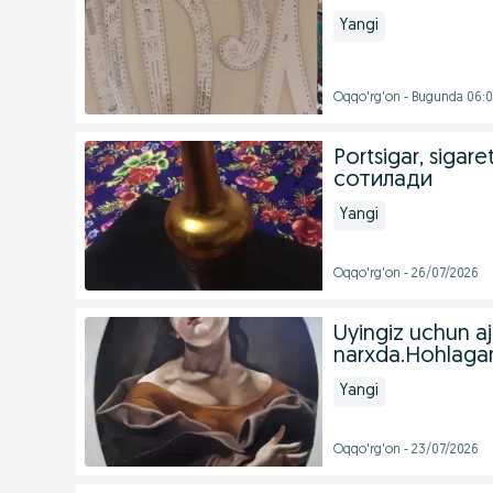
Yangi
Oqqo'rg'on - Bugunda 06:
Portsigar, sigar
сотилади
Yangi
Oqqo'rg'on - 26/07/2026
Uyingiz uchun a
narxda.Hohlagan
Yangi
Oqqo'rg'on - 23/07/2026