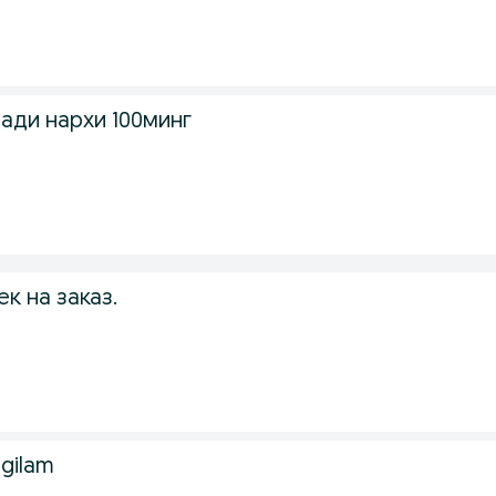
лади нархи 100минг
к на заказ.
 gilam