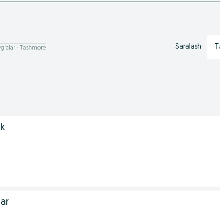
T
Saralash:
g'alar - Tashmore
uk
ar