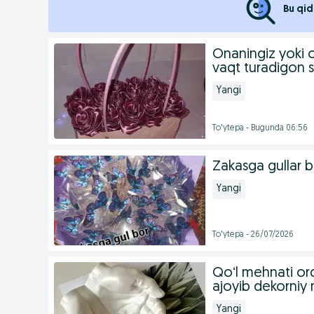
Bu qid
Onaningiz yoki 
vaqt turadigon 
Yangi
To'ytepa - Bugunda 06:56
Zakasga gullar b
Yangi
To'ytepa - 26/07/2026
Qoʻl mehnati orq
ajoyib dekorniy
Yangi