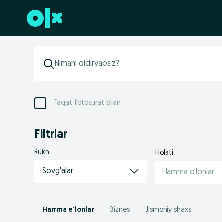
Futerga oʻtish
Faqat fotosurat bilan
Filtrlar
Rukn
Holati
Sovg'alar
Hamma e'lonlar
Hamma e'lonlar
Biznes
Jismoniy shaxs