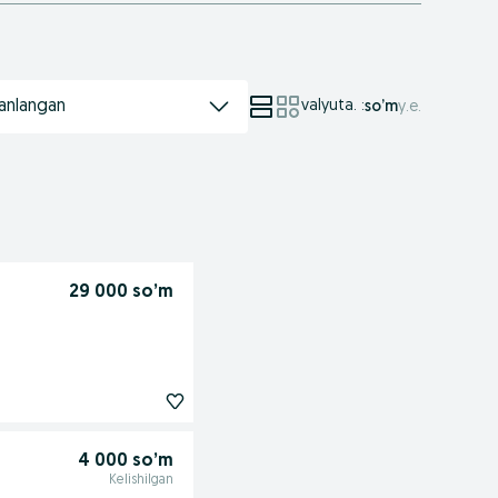
anlangan
valyuta.
:
so’m
у.е.
29 000 so’m
4 000 so’m
Kelishilgan