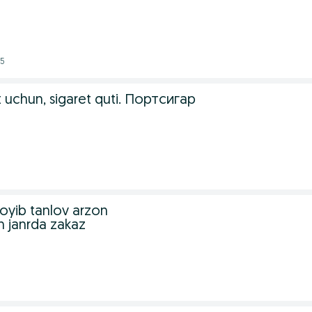
05
et uchun, sigaret quti. Портсигар
joyib tanlov arzon
 janrda zakaz