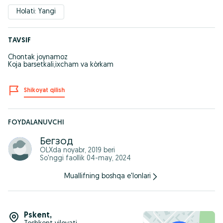
Holati: Yangi
TAVSIF
Chontak joynamoz
Koja barsetkali,ixcham va kòrkam
Shikoyat qilish
FOYDALANUVCHI
Бегзод
OLXda
noyabr, 2019
beri
So'nggi faollik 04-may, 2024
Muallifning boshqa e'lonlari
Pskent
,