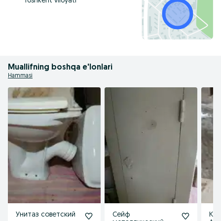
Toshkent viloyati
Muallifning boshqa e'lonlari
Hammasi
Унитаз советский
Сейф
Кан