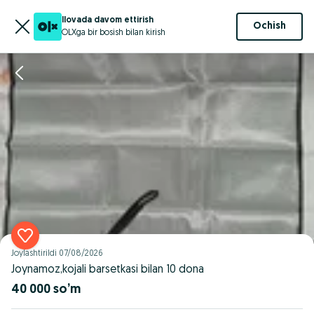
Ilovada davom ettirish
Ochish
OLXga bir bosish bilan kirish
Joylashtirildi
07/08/2026
Joynamoz,kojali barsetkasi bilan 10 dona
40 000 so’m