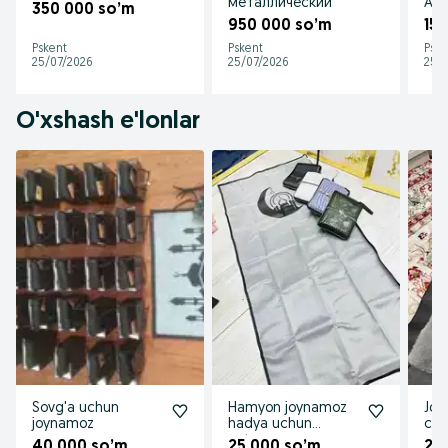
металлический
Ал
350 000 so’m
950 000 so’m
15
Pskent
Pskent
Pske
25/07/2026
25/07/2026
25/
O'xshash e'lonlar
Sovg'a uchun
Hamyon joynamoz
Joy
joynamoz
hadya uchun
chi
optom
40 000 so’m
25 000 so’m
25