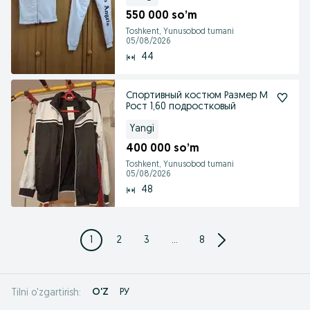
550 000 so’m
Toshkent, Yunusobod tumani
05/08/2026
44
Спортивный костюм Размер М
Рост 1,60 подростковый
Yangi
400 000 so’m
Toshkent, Yunusobod tumani
05/08/2026
48
1
2
3
...
8
O'Z
РУ
Tilni o'zgartirish: