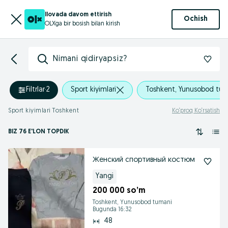
Ilovada davom ettirish
Ochish
OLXga bir bosish bilan kirish
Nimani qidiryapsiz?
Filtrlar
·
2
Sport kiyimlari
Toshkent, Yunusobod tu
Sport kiyimlari Toshkent
Ko‘proq Ko‘rsatish
BIZ 76 E'LON TOPDIK
Женский спортивный костюм
Yangi
200 000 so’m
Toshkent, Yunusobod tumani
Bugunda 16:32
48