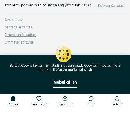
Toshkent Sport kiyimlari bo'limida eng yaxshi takliflar. OLXda hamyonbop narxlarda mahsulot va xizmatlarning katta tanlovi! OLX.uz da ko'plab takliflar!
Ko‘proq Ko‘rsatish
Sayt xaritasi
Mintaqalar xaritasi
Biznes-sahifa xaritasi
Ommaviy so‘rovlar
Bu sayt Cookie fayllarni ishlatadi. Brauzeringizda Cookies'ni sozlashingiz
mumkin.
Ko'proq ma'lumot olish
Qabul qilish
E'lonlar
Saralangan
E'lon bering
Chat
Profilim