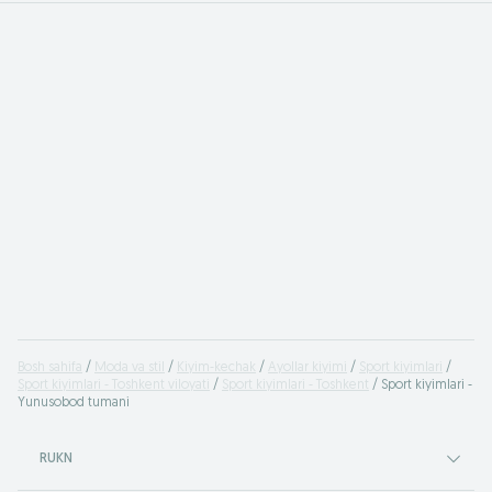
Bosh sahifa
Moda va stil
Kiyim-kechak
Ayollar kiyimi
Sport kiyimlari
Sport kiyimlari - Toshkent viloyati
Sport kiyimlari - Toshkent
Sport kiyimlari -
Yunusobod tumani
RUKN