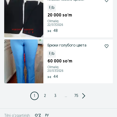
F/b
20 000 so’m
Olmaliq
22/07/2026
48
Брюки голубого цвета
F/b
60 000 so’m
Olmaliq
20/07/2026
44
1
2
3
...
75
O'Z
РУ
Tilni o'zgartirish: