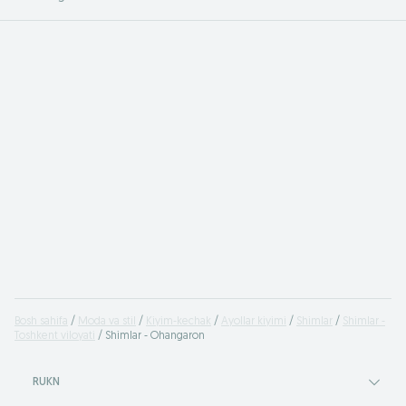
Bosh sahifa
Moda va stil
Kiyim-kechak
Ayollar kiyimi
Shimlar
Shimlar -
Toshkent viloyati
Shimlar - Ohangaron
RUKN