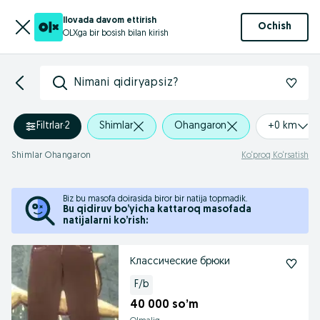
Ilovada davom ettirish
Ochish
OLXga bir bosish bilan kirish
Nimani qidiryapsiz?
Filtrlar
·
2
Shimlar
Ohangaron
+0 km
Shimlar Ohangaron
Ko‘proq Ko‘rsatish
Biz bu masofa doirasida biror bir natija topmadik.
Bu qidiruv bo’yicha kattaroq masofada
natijalarni ko’rish:
Классические брюки
F/b
40 000 so’m