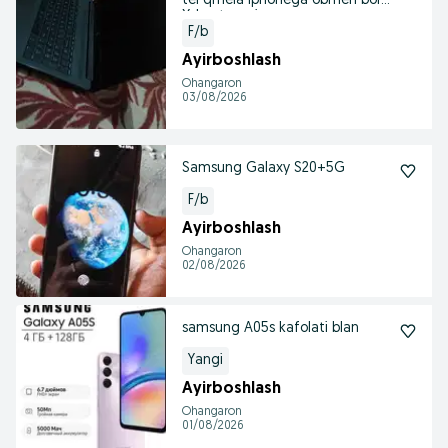
tel qmela iphonega obmen bor
Xdan tepasi
F/b
Ayirboshlash
Ohangaron
03/08/2026
Samsung Galaxy S20+5G
F/b
Ayirboshlash
Ohangaron
02/08/2026
samsung A05s kafolati blan
Yangi
Ayirboshlash
Ohangaron
01/08/2026