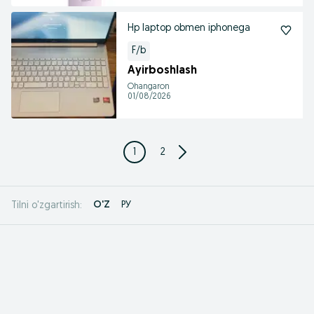
Hp laptop obmen iphonega
F/b
Ayirboshlash
Ohangaron
01/08/2026
1
2
O'Z
РУ
Tilni o'zgartirish: