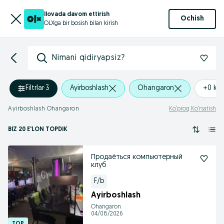
Ilovada davom ettirish
Ochish
OLXga bir bosish bilan kirish
Nimani qidiryapsiz?
Filtrlar
·
3
Ayirboshlash
Ohangaron
+0 km
Ayirboshlash Ohangaron
Ko‘proq Ko‘rsatish
BIZ 20 E'LON TOPDIK
Продаёться компьютерный
клуб
F/b
Ayirboshlash
Ohangaron
04/08/2026