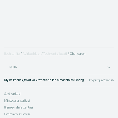
Bosh sahifa
Ayirboshlash
Toshkent viloyati
Ohangaron
RUKN
Kiyim-kechak,tovar va xizmatlar bilan almashinish Ohangaron - OLX Ohangaron bepul e‘lonlar sayti. Hamma OLXda buyumlar bilan almashinadi!
Ko‘proq Ko‘rsatish
Sayt xaritasi
Mintaqalar xaritasi
Biznes-sahifa xaritasi
Ommaviy so‘rovlar