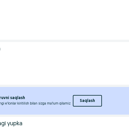
a
ruvni saqlash
Saqlash
ngi e’lonlar kiritilish bilan sizga ma’lum qilamiz
agi yupka