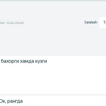
T
Saralash:
hqa - Jizzax viloyati
 бахорги хамда кузги
Ок, рангда