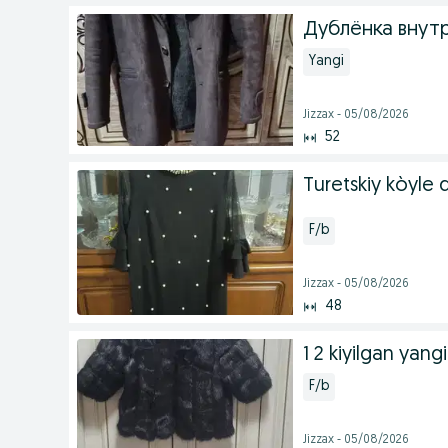
Дублёнка внут
Yangi
Jizzax - 05/08/2026
52
Turetskiy kòyle 
F/b
Jizzax - 05/08/2026
48
1 2 kiyilgan yang
F/b
Jizzax - 05/08/2026