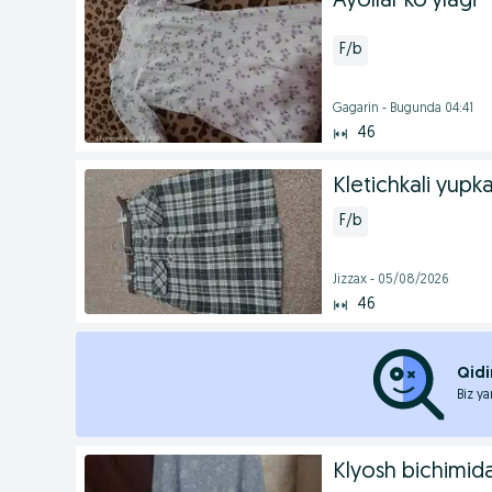
Ayollar koʻylagi
F/b
Gagarin - Bugunda 04:41
46
Kletichkali yupk
F/b
Jizzax - 05/08/2026
46
Qidi
Biz ya
Klyosh bichimid