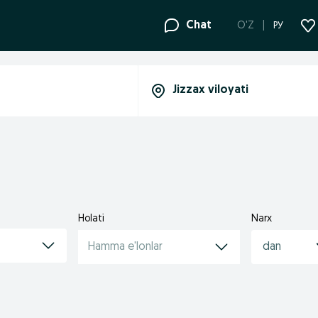
Chat
O'Z
РУ
Holati
Narx
Hamma e'lonlar