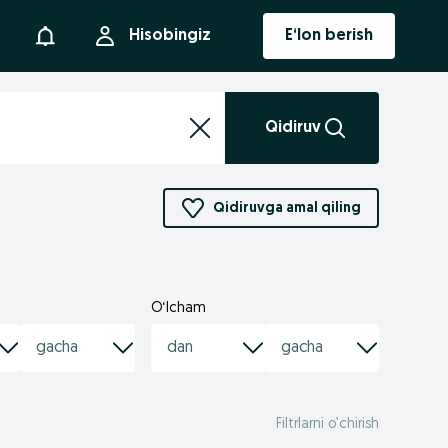
Bildirishnoma
Hisobingiz
E‘lon berish
Qidiruv
Qidiruvga amal qiling
O‘lcham
Filtrlarni o’chirish