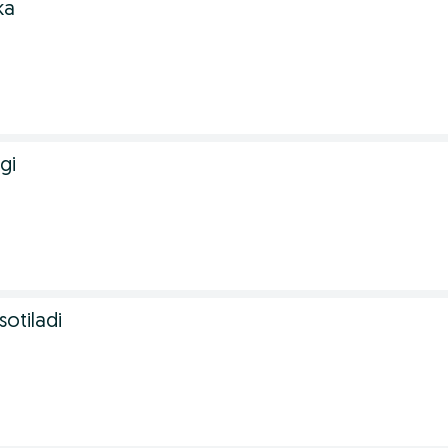
ka
gi
otiladi