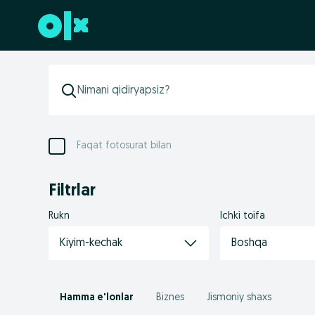
Futerga oʻtish
Faqat fotosurat bilan
Filtrlar
Rukn
Ichki toifa
Kiyim-kechak
Boshqa
Hamma e'lonlar
Biznes
Jismoniy shaxs