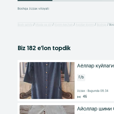
Boshqa Jizzax viloyati
Bosh sahifa
Moda va stil
Kiyim-kechak
Ayollar kiyimi
Boshqa
Bos
Biz 182 e'lon topdik
Аёллар куйлаги
F/b
Jizzax - Bugunda 08:34
46
Айоллар шими 