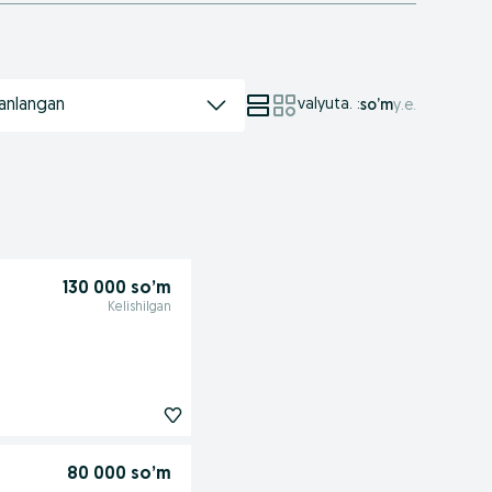
anlangan
valyuta.
:
so’m
у.е.
130 000 so’m
Kelishilgan
80 000 so’m