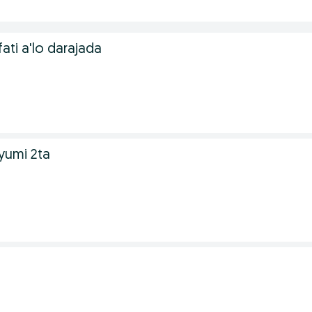
ifati a'lo darajada
tyumi 2ta