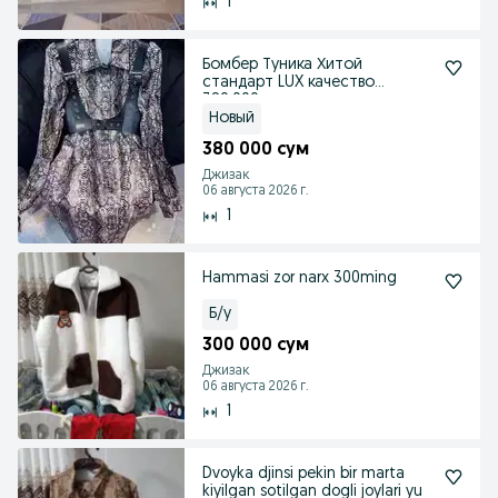
1
Бомбер Туника Хитой
стандарт LUX качество
380,000
Новый
380 000 сум
Джизак
06 августа 2026 г.
1
Hammasi zor narx 300ming
Б/у
300 000 сум
Джизак
06 августа 2026 г.
1
Dvoyka djinsi pekin bir marta
kiyilgan sotilgan dogli joylari yu