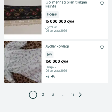
Qol mehnati bilan tikilgan
kashta
Новый
15 000 000 сум
Дустлик
06 августа 2026 г.
Ayollar koʻylagi
Б/у
150 000 сум
Гагарин
06 августа 2026 г.
46
1
2
3
...
19