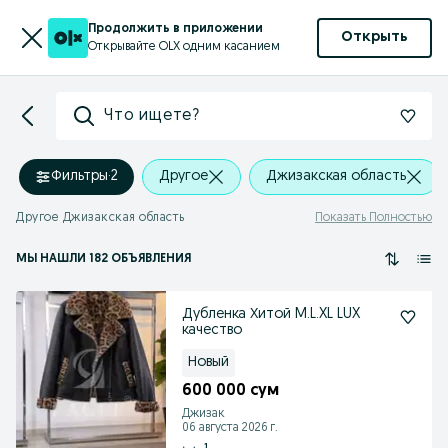
Продолжить в приложении
Открыть
Открывайте OLX одним касанием
Что ищете?
Фильтры
·
2
Другое
Джизакская область
Другое Джизакская область
Показать Полностью
МЫ НАШЛИ 182 ОБЪЯВЛЕНИЯ
Дубленка Хитой M.L.XL LUX
качество
Новый
600 000 сум
Джизак
06 августа 2026 г.