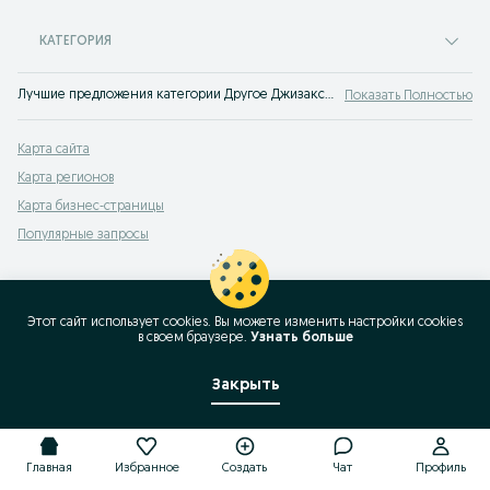
КАТЕГОРИЯ
Лучшие предложения категории Другое Джизакская область . Большой выбор товаров и услуг по выгодным ценам на OLX! Множество предложений на OLX.uz!
Показать Полностью
Карта сайта
Карта регионов
Карта бизнес-страницы
Популярные запросы
Этот сайт использует cookies. Вы можете изменить настройки cookies
в своeм браузере.
Узнать больше
Закрыть
Главная
Избранное
Создать
Чат
Профиль