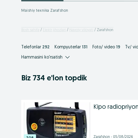
Maishiy texnika Zarafshon
Bosh sahifa
Elektr jihozlari
Navoiy viloyati
Zarafshon
Telefonlar
292
Kompyuterlar
131
Foto/ video
19
Tv/ vi
Hammasini ko'rsatish
Biz 734 e'lon topdik
Kipo radiopriyom
Zarafshon - 05/08/2026