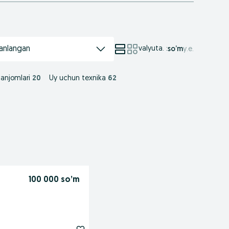
anlangan
valyuta.
:
so’m
у.е.
 anjomlari
20
Uy uchun texnika
62
100 000 so’m