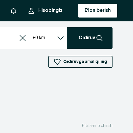
Bildirishnoma
Hisobingiz
E‘lon berish
+0 km
Qidiruv
Qidiruvga amal qiling
Filtrlarni o’chirish