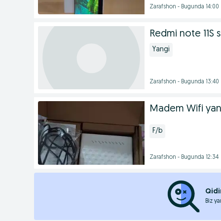
Zarafshon - Bugunda 14:00
Redmi note 11S so
Yangi
Zarafshon - Bugunda 13:40
Madem Wifi yan
F/b
Zarafshon - Bugunda 12:34
Qidi
Biz ya