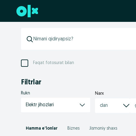
Futerga oʻtish
Faqat fotosurat bilan
Filtrlar
Rukn
Narx
Elektr jihozlari
Hamma e'lonlar
Biznes
Jismoniy shaxs