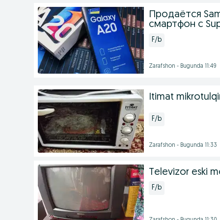
Продаётся Sam
смартфон с Su
F/b
Zarafshon - Bugunda 11:49
Itimat mikrotulqi
F/b
Zarafshon - Bugunda 11:33
Televizor eski 
F/b