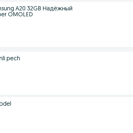
sung A20 32GB Надёжный
per OMOLED
nli pech
model