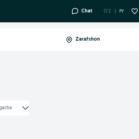
Chat
O'Z
РУ