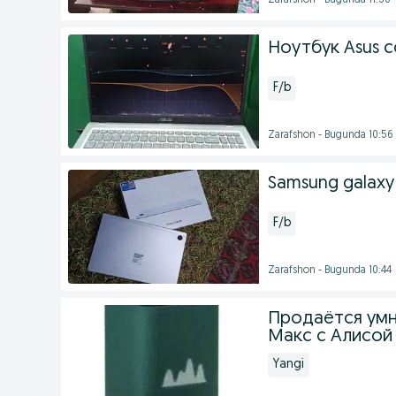
Zarafshon - Bugunda 11:30
Ноутбук Asus co
F/b
Zarafshon - Bugunda 10:56
Samsung galaxy
F/b
Zarafshon - Bugunda 10:44
Продаётся умн
Макс с Алисой
Yangi