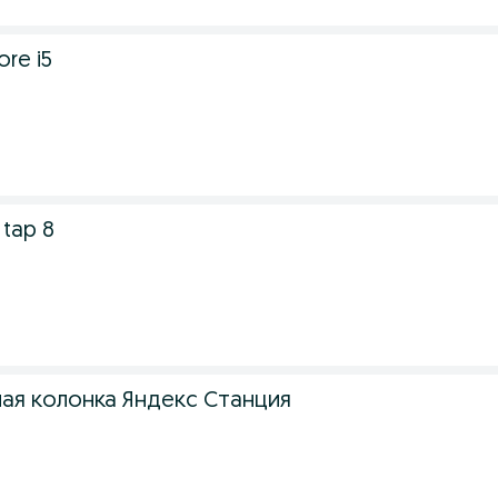
re i5
 tap 8
ая колонка Яндекс Станция