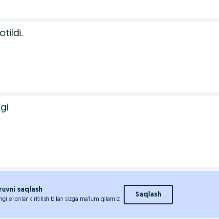
tildi.
gi
ruvni saqlash
Saqlash
ngi e’lonlar kiritilish bilan sizga ma’lum qilamiz