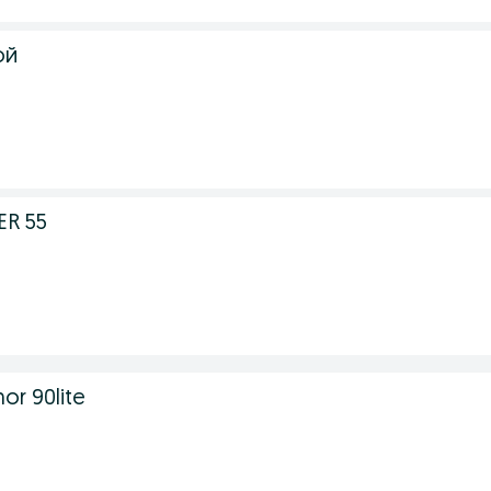
ой
ER 55
r 90lite