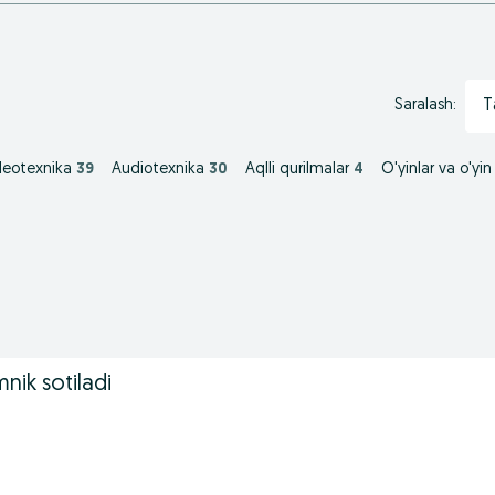
T
Saralash:
deotexnika
39
Audiotexnika
30
Aqlli qurilmalar
4
O'yinlar va o'yin
nik sotiladi