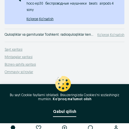
hoco ep30
беспроводные наушники
beats
airpods 4
sony
Ko‘proq Ko‘rsatish
Quloqliklar va garnituralar Toshkent: radioquloqliklar keng assortimentda OLX.uzda Toshkent. Quloqliklarning ko‘plab turdagi modellari va qulay narxlar - faqat bizning saytda!
Ko‘proq Ko‘rsatish
Sayt xaritasi
Mintaqalar xaritasi
Biznes-sahifa xaritasi
Ommaviy so‘rovlar
Bu sayt Cookie fayllarni ishlatadi. Brauzeringizda Cookies'ni sozlashingiz
mumkin.
Ko'proq ma'lumot olish
Qabul qilish