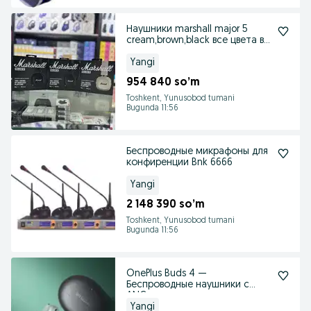
Наушники marshall major 5
cream,brown,black все цвета в
наличии
Yangi
954 840 so’m
Toshkent, Yunusobod tumani
Bugunda 11:56
Беспроводные микрафоны для
конфиренции Bnk 6666
Yangi
2 148 390 so’m
Toshkent, Yunusobod tumani
Bugunda 11:56
OnePlus Buds 4 —
Беспроводные наушники с
ANC
Yangi