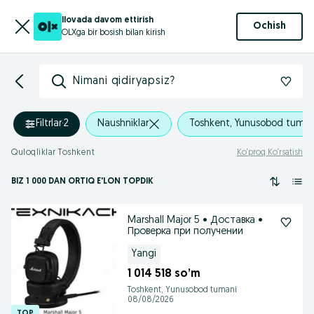
Ilovada davom ettirish
Ochish
OLXga bir bosish bilan kirish
Nimani qidiryapsiz?
Filtrlar
·
2
Naushniklar
Toshkent, Yunusobod tuman
Quloqliklar Toshkent
Ko‘proq Ko‘rsatish
BIZ 1 000
DAN ORTIQ
E'LON TOPDIK
Marshall Major 5 • Доставка •
Проверка при получении
Yangi
1 014 518 so’m
Toshkent, Yunusobod tumani
08/08/2026