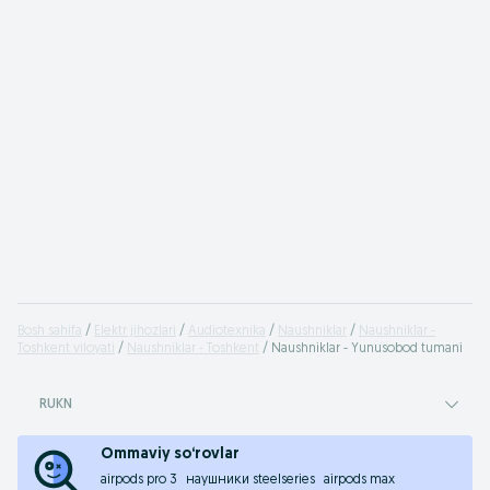
Bosh sahifa
Elektr jihozlari
Audiotexnika
Naushniklar
Naushniklar -
Toshkent viloyati
Naushniklar - Toshkent
Naushniklar - Yunusobod tumani
RUKN
Ommaviy so‘rovlar
airpods pro 3
наушники steelseries
airpods max