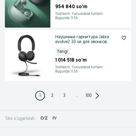
954 840 so’m
Toshkent, Yunusobod tumani
Bugunda 11:56
Наушники гарнитура Jabra
evolve2 30 se для звонков
диспетчеров операт.
Yangi
1 014 518 so’m
Toshkent, Yunusobod tumani
Bugunda 11:56
1
2
3
...
100
O'Z
РУ
Tilni o'zgartirish: