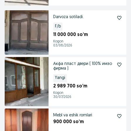
Darvoza sotiladi.
F/b
11 000 000 so’m
Kogon
03/08/2026
Акфа пласт двери ( 100% имзо
фирма )
Yangi
2 989 700 so’m
Kogon
30/07/2026
Mebl va eshik romlari
900 000 so’m