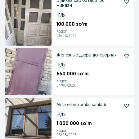
Эшикла хар битаси 100
миндан
F/b
100 000 so’m
Kogon
06/08/2026
Железные дверы договорная
F/b
650 000 so’m
Kogon
04/08/2026
Akfa eshik romlar sotiladi
F/b
1 000 000 so’m
Kogon
03/08/2026