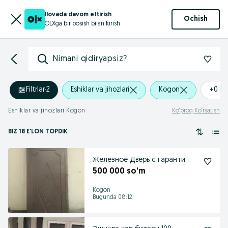
Ilovada davom ettirish
Ochish
OLXga bir bosish bilan kirish
Nimani qidiryapsiz?
Filtrlar
·
2
Eshiklar va jihozlari
Kogon
+0 k
Eshiklar va jihozlari Kogon
Ko‘proq Ko‘rsatish
BIZ 18 E'LON TOPDIK
Железное Дверь с гаранти
500 000 so’m
Kogon
Bugunda 08:12