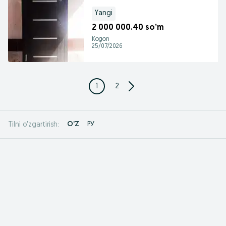
Yangi
2 000 000.40 so’m
Kogon
25/07/2026
1
2
O'Z
РУ
Tilni o'zgartirish: