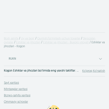
Bosh sahifa
Uy va bog'
Qurilish/ta‘mirlash uchun tovarlar
Derazalar-
oynalar
Eshiklar va jihozlari
Eshiklar va jihozlari - Buxoro viloyati
Eshiklar va
jihozlari - Kogon
RUKN
Kogon Eshiklar va jihozlari bo'limida eng yaxshi takliflar. OLXda hamyonbop narxlarda mahsulot va xizmatlarning katta tanlovi! OLX.uz da ko'plab takliflar!
Ko‘proq Ko‘rsatish
Sayt xaritasi
Mintaqalar xaritasi
Biznes-sahifa xaritasi
Ommaviy so‘rovlar