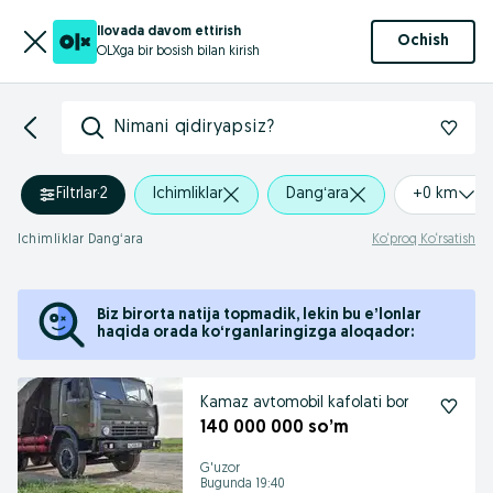
Ilovada davom ettirish
Ochish
OLXga bir bosish bilan kirish
Nimani qidiryapsiz?
Filtrlar
·
2
Ichimliklar
Dangʻara
+0 km
Ichimliklar Dangʻara
Ko‘proq Ko‘rsatish
Biz birorta natija topmadik, lekin bu eʼlonlar
haqida orada koʻrganlaringizga aloqador:
Kamaz avtomobil kafolati bor
140 000 000 so’m
G'uzor
Bugunda 19:40