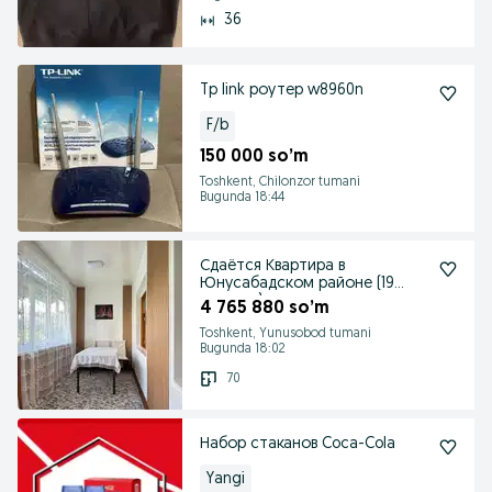
36
Tp link роутер w8960n
F/b
150 000 so’m
Toshkent, Chilonzor tumani
Bugunda 18:44
Сдаётся Квартира в
Юнусабадском районе (19
квартал)
4 765 880 so’m
Toshkent, Yunusobod tumani
Bugunda 18:02
70
Набор стаканов Coca-Cola
Yangi