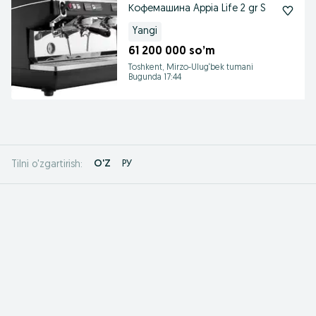
Кофемашина Appia Life 2 gr S
Yangi
61 200 000 so’m
Toshkent, Mirzo-Ulug‘bek tumani
Bugunda 17:44
O'Z
РУ
Tilni o'zgartirish: