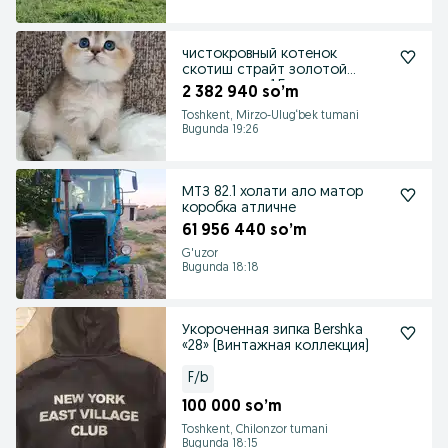
чистокровный котенок
скотиш страйт золотой
текированая 1.5 мес девочка
2 382 940 so’m
Toshkent, Mirzo-Ulug‘bek tumani
Bugunda 19:26
МТЗ 82.1 холати ало матор
коробка атличне
61 956 440 so’m
G'uzor
Bugunda 18:18
Укороченная зипка Bershka
«28» (Винтажная коллекция)
F/b
100 000 so’m
Toshkent, Chilonzor tumani
Bugunda 18:15