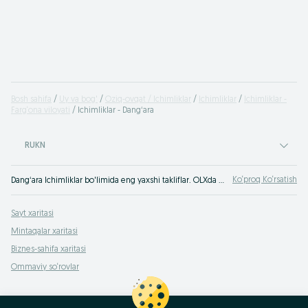
Bosh sahifa
Uy va bog'
Oziq-ovqat / Ichimliklar
Ichimliklar
Ichimliklar -
Farg‘ona viloyati
Ichimliklar - Dangʻara
RUKN
Ko‘proq Ko‘rsatish
Dangʻara Ichimliklar bo'limida eng yaxshi takliflar. OLXda hamyonbop narxlarda mahsulot va xizmatlarning katta tanlovi! OLX.uz da ko'plab takliflar!
Sayt xaritasi
Mintaqalar xaritasi
Biznes-sahifa xaritasi
Ommaviy so‘rovlar