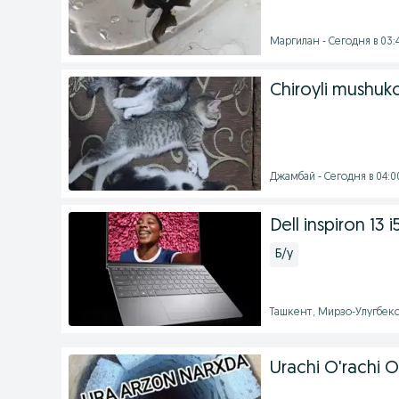
Маргилан - Сегодня в 03:
Chiroyli mushuk
Джамбай - Сегодня в 04:0
Dell inspiron 13 
Б/у
Ташкент, Мирзо-Улугбекс
Urachi O'rachi O