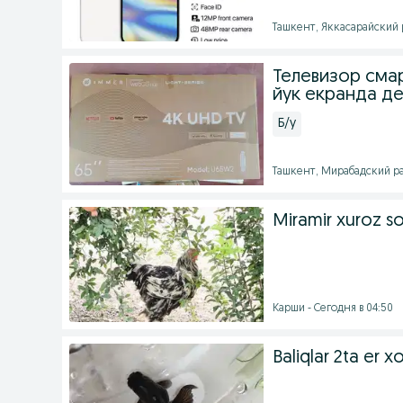
Ташкент, Яккасарайский р
Телевизор смар
йук екранда д
Б/у
Ташкент, Мирабадский ра
Miramir xuroz so
Карши - Сегодня в 04:50
Baliqlar 2ta er xo