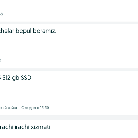
48
chalar bepul beramiz.
0
i5 512 gb SSD
кий район - Сегодня в 03:30
rachi irachi xizmati