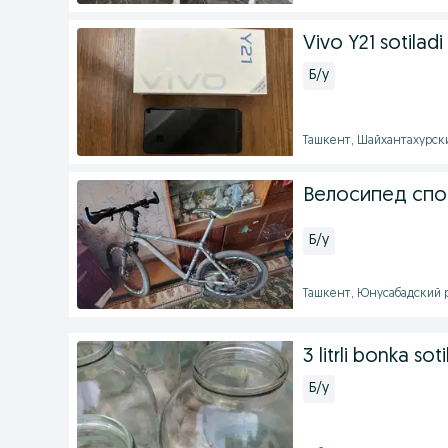
Vivo Y21 sotiladi
Б/у
Ташкент, Шайхантахурский
Велосипед спо
Б/у
Ташкент, Юнусабадский р
3 litrli bonka so
Б/у