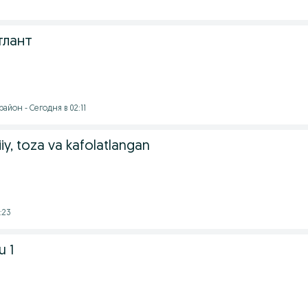
тлант
айон - Сегодня в 02:11
biiy, toza va kafolatlangan
:23
u 1