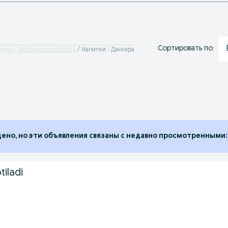
Сортировать по:
итки - Ферганская область
Напитки - Дангара
дено, но эти объявления связаны с недавно просмотренными:
tiladi