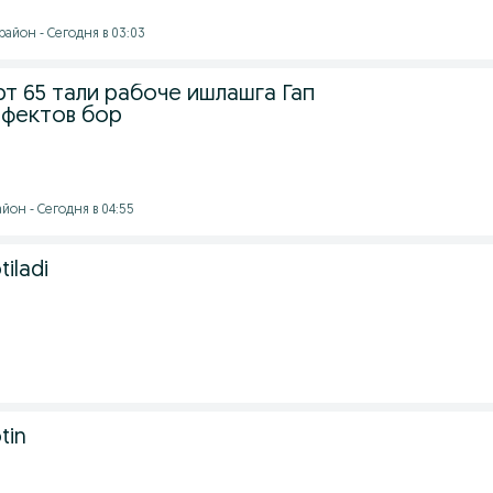
айон - Сегодня в 03:03
т 65 тали рабоче ишлашга Гап
ефектов бор
йон - Сегодня в 04:55
tiladi
tin