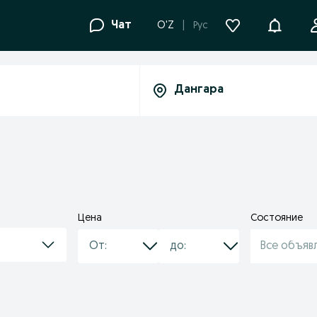
Уведомле
Чат
O'Z
Рус
Цена
Состояние
Все объяв