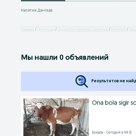
Напитки Дангара
Главная
Дом и сад
Продукты питания / Напитки
Напитки
Нап
Мы нашли 0 объявлений
Результатов не най
Ona bola sigir so
Бухара - Сегодня в 04:12