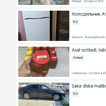
Кибрай - Сегодня в 04:15
Холодильник А
Б/у
Ташкент, Яккасарайский р
Asal sotiladi, ta
Новый
Самарканд - Сегодня в 03
Saka diska malib
Б/у