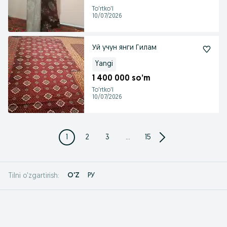
To'rtko'l
10/07/2026
Уй учун янги Гилам
Yangi
1 400 000 so’m
To'rtko'l
10/07/2026
1
2
3
...
15
O'Z
РУ
Tilni o'zgartirish: