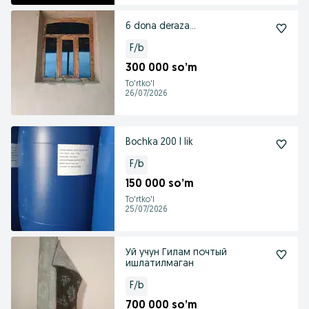
6 dona deraza...
F/b
300 000 so’m
To'rtko'l
26/07/2026
Bochka 200 l lik
F/b
150 000 so’m
To'rtko'l
25/07/2026
Уй учун Гилам почтый
ишлатилмаган
F/b
700 000 so’m