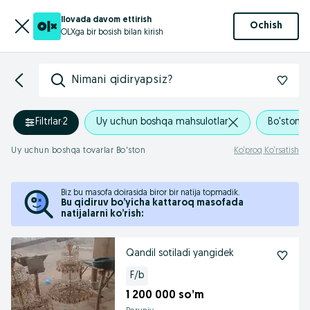
Ilovada davom ettirish
Ochish
OLXga bir bosish bilan kirish
Nimani qidiryapsiz?
Filtrlar
·
2
Uy uchun boshqa mahsulotlar
Bo'ston
Uy uchun boshqa tovarlar Bo'ston
Ko‘proq Ko‘rsatish
Biz bu masofa doirasida biror bir natija topmadik.
Bu qidiruv bo’yicha kattaroq masofada
natijalarni ko’rish:
Qandil sotiladi yangidek
F/b
1 200 000 so’m