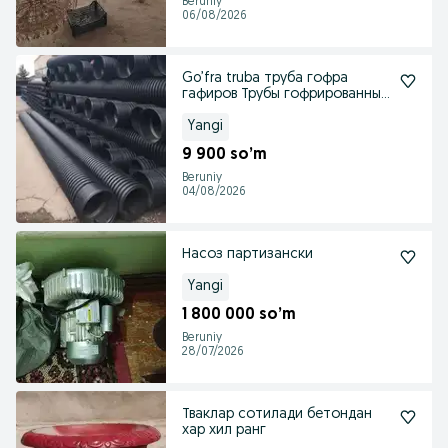
Beruniy
06/08/2026
Go’fra truba труба гофра
гафиров Трубы гофрированные
канализационие
Yangi
9 900 so’m
Beruniy
04/08/2026
Насоз партизански
Yangi
1 800 000 so’m
Beruniy
28/07/2026
Тваклар сотилади бетондан
хар хил ранг