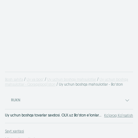
Bosh sahifa
Uy va bog'
Uy uchun boshqa mahsulotlar
Uy uchun boshqa
mahsulotlar - Qoraqalpog‘iston
Uy uchun boshqa mahsulotlar - Bo'ston
RUKN
Uy uchun boshqa tovarlar savdosi. OLX.uz Bo'ston e‘lonlar taxtasida uy, bog‘ va dalahovli uchun boshqa tovarlar sotib olish yuzasidan foydali takliflar
Ko‘proq Ko‘rsatish
Sayt xaritasi