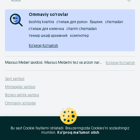
RUKN
Ommaviy so‘rovlar
boshliq kvartira
стилаж для рулон
башлик
chemadan
стилаж для киленка
charim chemadan
темир шкаф архивний
компютер
Ko‘proq Ko‘rsatish
Maxsus Mebel savdosi. Maxsus Mebelni tez va arzon narxda OLX.uz Toshkent e‘lonlar taxtasida sotib olish mumkin!
Ko‘proq Ko‘rsatish
Sayt xaritasi
Mintaqalar xaritasi
Biznes-sahifa xaritasi
Ommaviy so‘rovlar
Bu sayt Cookie fayllarni ishlatadi. Brauzeringizda Cookies'ni sozlashingiz
mumkin.
Ko'proq ma'lumot olish