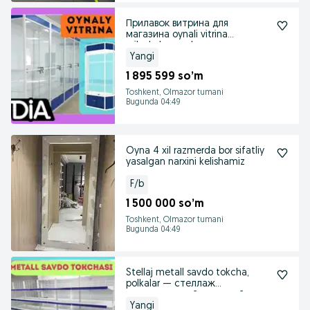
Прилавок витрина для
магазина oynali vitrina
prilavkalar savdo
Yangi
1 895 599 so’m
Toshkent, Olmazor tumani
Bugunda 04:49
Oyna 4 xil razmerda bor sifatliy
yasalgan narxini kelishamiz
F/b
1 500 000 so’m
Toshkent, Olmazor tumani
Bugunda 04:49
Stellaj metall savdo tokcha,
polkalar — стеллаж
металлический торговый
Yangi