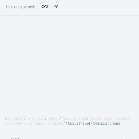
O'Z
РУ
Tilni o'zgartirish:
Bosh sahifa
Uy va bog'
Mebel
Maxsus mebel
Maxsus mebel - Toshkent
viloyati
Maxsus mebel - Toshkent
Maxsus mebel - Olmazor tumani