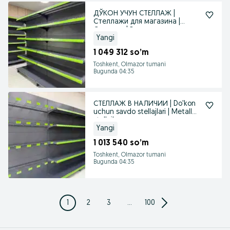
ДЎКОН УЧУН СТЕЛЛАЖ |
Стеллажи для магазина |
Стеллаж | Витрина
Yangi
1 049 312 so’m
Toshkent, Olmazor tumani
Bugunda 04:35
СТЕЛЛАЖ В НАЛИЧИИ | Do'kon
uchun savdo stellajlari | Metall
stellajlar
Yangi
1 013 540 so’m
Toshkent, Olmazor tumani
Bugunda 04:35
1
2
3
...
100