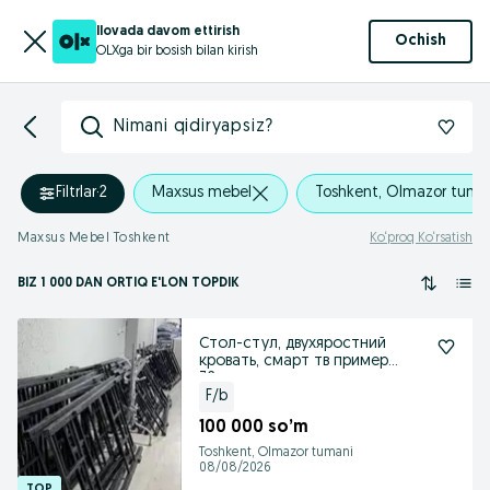
Ilovada davom ettirish
Ochish
OLXga bir bosish bilan kirish
Nimani qidiryapsiz?
Filtrlar
·
2
Maxsus mebel
Toshkent, Olmazor tuma
Maxsus Mebel Toshkent
Ko‘proq Ko‘rsatish
BIZ 1 000
DAN ORTIQ
E'LON TOPDIK
Стол-стул, двухяростний
кровать, смарт тв пример
32дьюм, диван, матрас
F/b
100 000 so’m
Toshkent, Olmazor tumani
08/08/2026