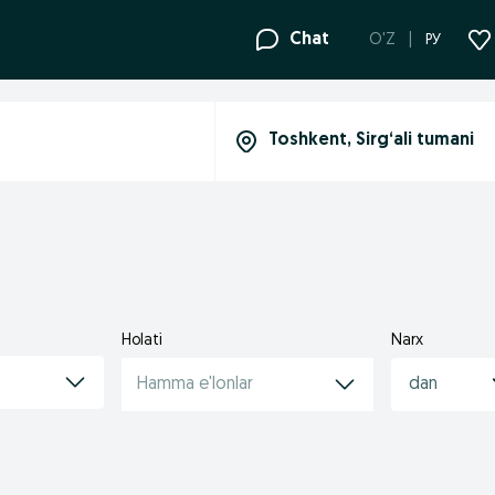
Chat
O'Z
РУ
Holati
Narx
Hamma e'lonlar