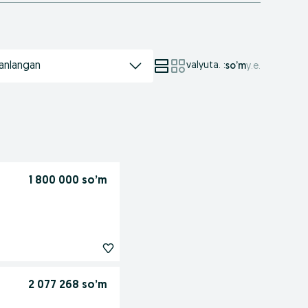
anlangan
valyuta.
:
so’m
у.е.
1 800 000 so’m
2 077 268 so’m