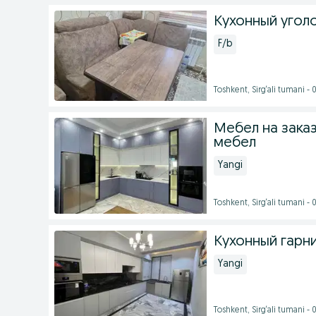
Кухонный уголок
F/b
Toshkent, Sirg‘ali tumani -
Мебел на зака
мебел
Yangi
Toshkent, Sirg‘ali tumani -
Кухонный гарн
Yangi
Toshkent, Sirg‘ali tumani -