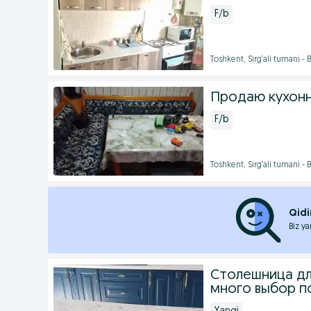
F/b
Toshkent, Sirg‘ali tumani -
Продаю кухонн
F/b
Toshkent, Sirg‘ali tumani -
Qidi
Biz ya
Столешница дл
много выбор п