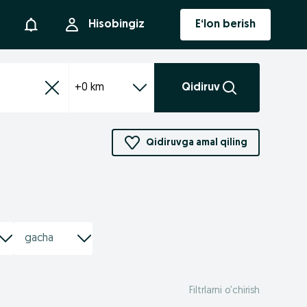
Bildirishnoma
Hisobingiz
E‘lon berish
+0 km
Qidiruv
Qidiruvga amal qiling
Filtrlarni o’chirish