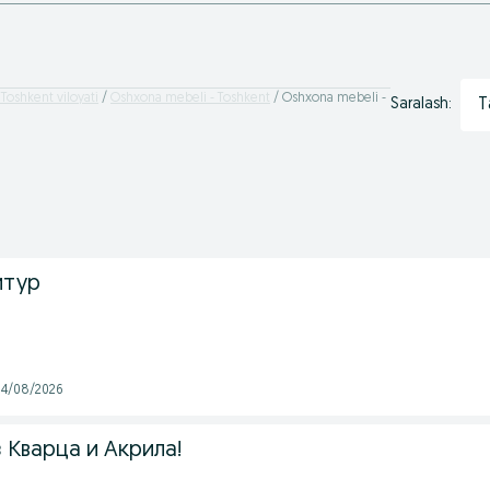
Toshkent viloyati
Oshxona mebeli - Toshkent
Oshxona mebeli -
T
Saralash:
итур
 04/08/2026
 Кварца и Акрила!