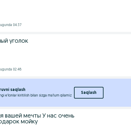
 Bugunda 04:37
ый уголок
 Bugunda 02:48
ruvni saqlash
Saqlash
ngi e’lonlar kiritilish bilan sizga ma’lum qilamiz
я вашей мечты У нас очень
одарок мойку