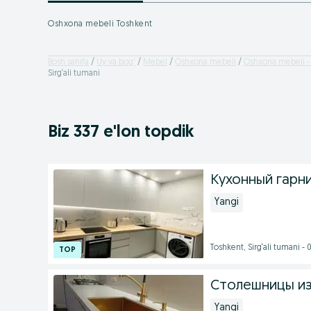
Oshxona mebeli Toshkent
Bosh sahifa
Uy va bog'
Mebel
Oshxona mebeli
Oshxona mebeli - 
Sirg‘ali tumani
Biz 337 e'lon topdik
Кухонный гарн
Yangi
Toshkent, Sirg‘ali tumani -
Столешницы из
Yangi