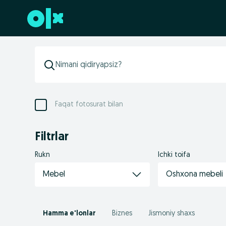
Futerga oʻtish
Faqat fotosurat bilan
Filtrlar
Rukn
Ichki toifa
Mebel
Oshxona mebeli
Hamma e'lonlar
Biznes
Jismoniy shaxs