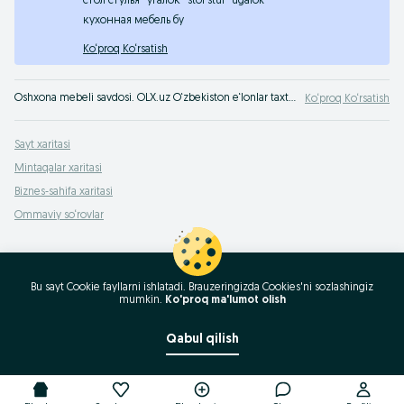
стол стулья
угалок
stol stul
ugalok
кухонная мебель бу
Ko‘proq Ko‘rsatish
Oshxona mebeli savdosi. OLX.uz O‘zbekiston e‘lonlar taxtasida tez sur‘atlarda va arzon narxlarda oshxona uchun mebel sotib olish mumkin. Oshxona uchun eng yaxshi fb mebelni sotib oling!
Ko‘proq Ko‘rsatish
Sayt xaritasi
Mintaqalar xaritasi
Biznes-sahifa xaritasi
Ommaviy so‘rovlar
Bu sayt Cookie fayllarni ishlatadi. Brauzeringizda Cookies'ni sozlashingiz
mumkin.
Ko'proq ma'lumot olish
Qabul qilish