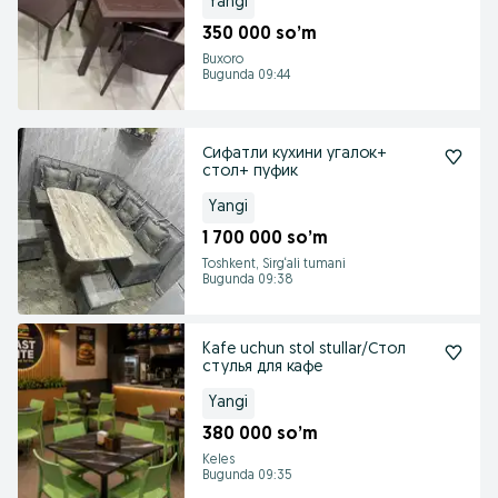
Yangi
350 000 so’m
Buxoro
Bugunda 09:44
Сифатли кухини угалок+
стол+ пуфик
Yangi
1 700 000 so’m
Toshkent, Sirg‘ali tumani
Bugunda 09:38
Kafe uchun stol stullar/Стол
стулья для кафе
Yangi
380 000 so’m
Keles
Bugunda 09:35