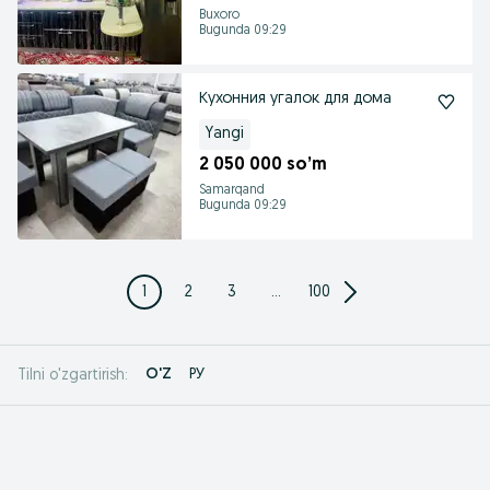
Buxoro
Bugunda 09:29
Кухонния угалок для дома
Yangi
2 050 000 so’m
Samarqand
Bugunda 09:29
1
2
3
...
100
O'Z
РУ
Tilni o'zgartirish: