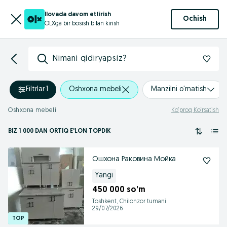
Ilovada davom ettirish
Ochish
OLXga bir bosish bilan kirish
Nimani qidiryapsiz?
Filtrlar
·
1
Oshxona mebeli
Manzilni o'rnatish
Oshxona mebeli
Ko‘proq Ko‘rsatish
BIZ 1 000
DAN ORTIQ
E'LON TOPDIK
Ошхона Раковина Мойка
Yangi
450 000 so’m
Toshkent, Chilonzor tumani
29/07/2026