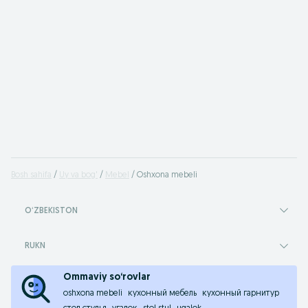
Bosh sahifa
Uy va bog'
Mebel
Oshxona mebeli
OʻZBEKISTON
RUKN
Ommaviy so‘rovlar
oshxona mebeli
кухонный мебель
кухонный гарнитур