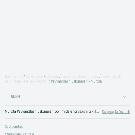
Bosh sahifa
Uy va bog'
Jihozlar
Payvandlash uskunalari
Payvandlash
uskunalari - Navoiy viloyati
Payvandlash uskunalari - Nurota
RUKN
Nurota Payvandlash uskunalari bo'limida eng yaxshi takliflar. OLXda hamyonbop narxlarda mahsulot va xizmatlarning katta tanlovi! OLX.uz da ko'plab takliflar!
Ko‘proq Ko‘rsatish
Sayt xaritasi
Mintaqalar xaritasi