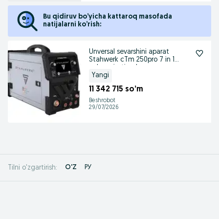
Bu qidiruv bo’yicha kattaroq masofada
natijalarni ko’rish:
Unversal sevarshini aparat
Stahwerk cTm 250pro 7 in 1
pulus mig tig pl
Yangi
11 342 715 so’m
Beshrobot
29/07/2026
O'Z
РУ
Tilni o'zgartirish: