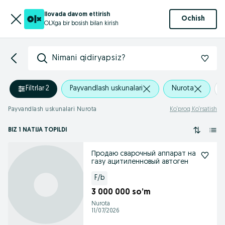
Ilovada davom ettirish
Ochish
OLXga bir bosish bilan kirish
Nimani qidiryapsiz?
Filtrlar
·
2
Payvandlash uskunalari
Nurota
Payvandlash uskunalari Nurota
Ko‘proq Ko‘rsatish
BIZ 1 NATIJA TOPILDI
Продаю сварочный аппарат на
газу ацитиленновый автоген
F/b
3 000 000 so’m
Nurota
11/07/2026