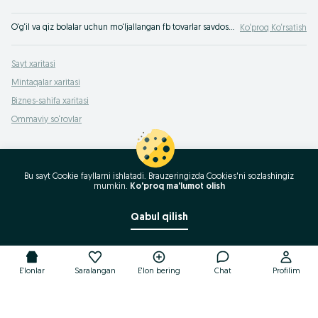
O‘g‘il va qiz bolalar uchun mo‘ljallangan fb tovarlar savdosi OLX.uz Tomdibuloq e‘lonlar taxtasida. Farzandingiz uchun turli xil tovarlarni eng yaxshi narxlarda OLXda (avvalgi Torg) xarid qiling!
Ko‘proq Ko‘rsatish
Sayt xaritasi
Mintaqalar xaritasi
Biznes-sahifa xaritasi
Ommaviy so‘rovlar
Bu sayt Cookie fayllarni ishlatadi. Brauzeringizda Cookies'ni sozlashingiz
mumkin.
Ko'proq ma'lumot olish
Qabul qilish
E'lonlar
Saralangan
E'lon bering
Chat
Profilim