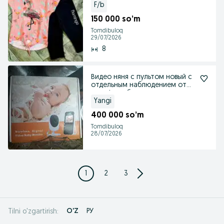
F/b
150 000 so’m
Tomdibuloq
29/07/2026
8
Видео няня с пультом новый с
отдельным наблюдением от
телефона без инт
Yangi
400 000 so’m
Tomdibuloq
28/07/2026
1
2
3
O'Z
РУ
Tilni o'zgartirish: