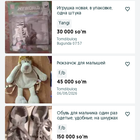
Игрушка новая, в упаковке,
одна штука
Yangi
30 000 so’m
Tomdibuloq
Bugunda 07:57
Рюкзачок для малышей
F/b
45 000 so’m
Tomdibuloq
06/08/2026
Обувь для мальчика один раз
одетые, удобные, на шнурках
F/b
150 000 so’m