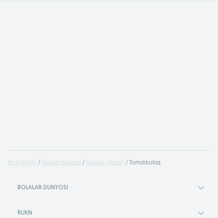
Bosh sahifa
Bolalar dunyosi
Navoiy viloyati
Tomdibuloq
BOLALAR DUNYOSI
RUKN