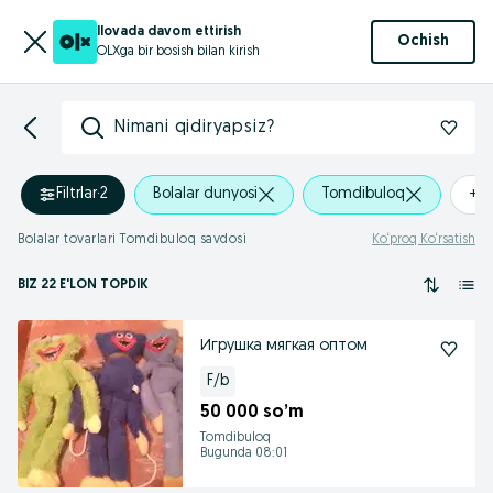
Ilovada davom ettirish
Ochish
OLXga bir bosish bilan kirish
Nimani qidiryapsiz?
Filtrlar
·
2
Bolalar dunyosi
Tomdibuloq
+0
Bolalar tovarlari Tomdibuloq savdosi
Ko‘proq Ko‘rsatish
BIZ 22 E'LON TOPDIK
Игрушка мягкая оптом
F/b
50 000 so’m
Tomdibuloq
Bugunda 08:01