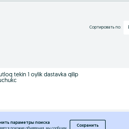
Сортировать по:
loq tekin 1 oylik dastavka qilip
uchukc
нить параметры поиска
Сохранить
явятся похожие объявления, мы сообщим.