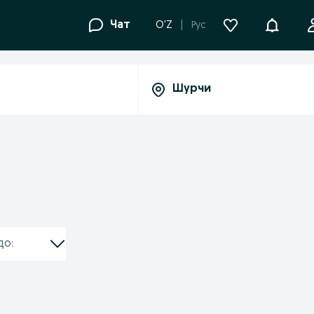
Уведомле
Чат
O'Z
Рус