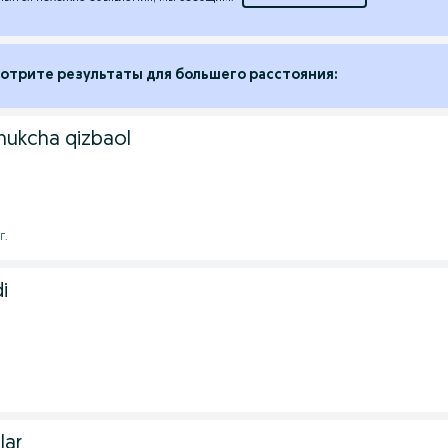
отрите результаты для большего расстояния:
ukcha qizbaol
г.
i
lar