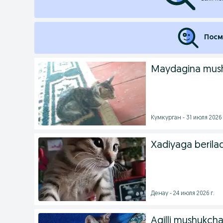
Посм
Maydagina mush
Кумкурган - 31 июля 2026 
Xadiyaga berilad
Денау - 24 июля 2026 г.
Aqilli mushukcha