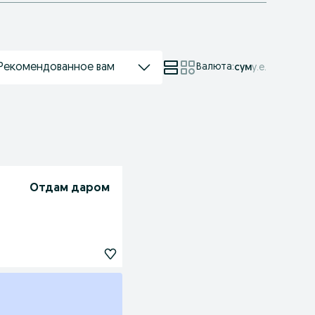
Рекомендованное вам
Валюта
:
сум
у.е.
Отдам даром