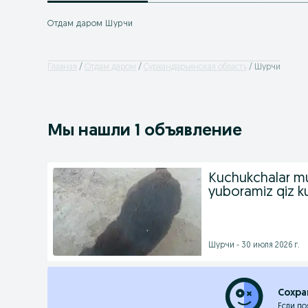
Отдам даром Шурчи
Главная
Отдам даром
Сурхандарьинская область
Шурчи
Мы нашли 1 объявление
Kuchukchalar mut
yuboramiz qiz k
Шурчи - 30 июля 2026 г.
Сохра
Если по