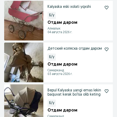
Kalyaska eski xolati yqxshi
Б/у
Отдам даром
Алмалык
04 августа 2026 г.
Детский коляска отдам даром
Б/у
Отдам даром
Самарканд
03 августа 2026 г.
Bepul Kalyaska yangi emas lekin
baquvat kerak bo’lsa olib keting
Б/у
Отдам даром
Самарканд