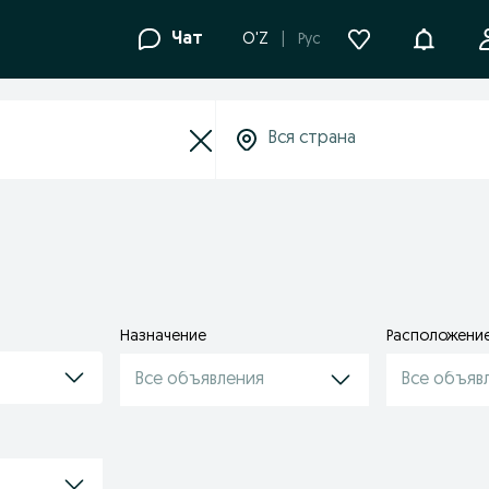
Уведомле
Чат
O'Z
Рус
Назначение
Расположени
Все объявления
Все объяв