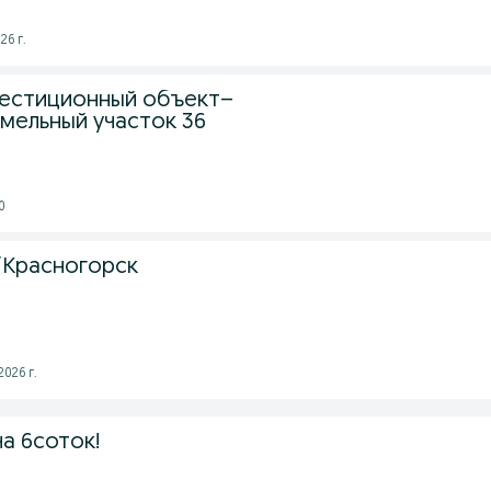
26 г.
вестиционный объект–
мельный участок 36
0
/Красногорск
2026 г.
а 6соток!