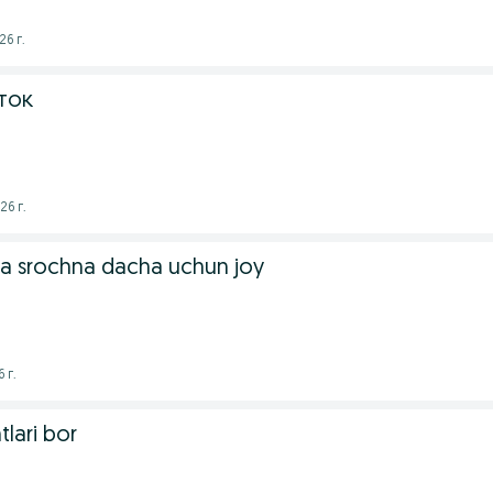
6 г.
ток
26 г.
 srochna dacha uchun joy
 г.
lari bor