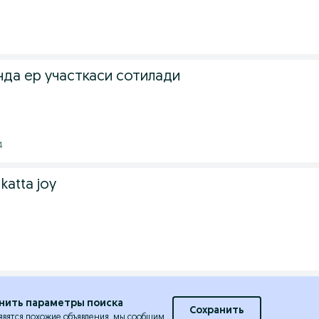
да ер участкаси сотилади
4
katta joy
нить параметры поиска
Сохранить
явятся похожие объявления, мы сообщим.