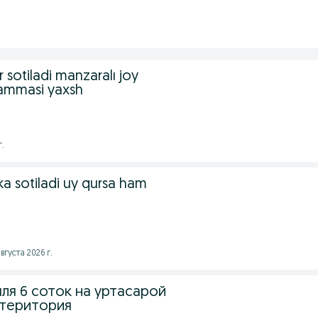
sotiladi manzaralı joy
xammasi yaxsh
г.
a sotiladi uy qursa ham
вгуста 2026 г.
ля 6 соток на уртасарой
 територия