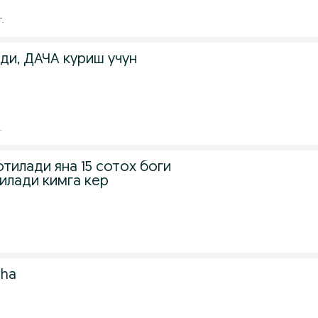
г.
ди, ДАЧА куриш учун
.
отилади яна 15 сотох боги
илади кимга кер
cha