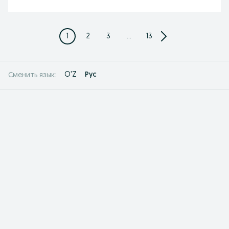
1
2
3
...
13
O'Z
Рус
Сменить язык: