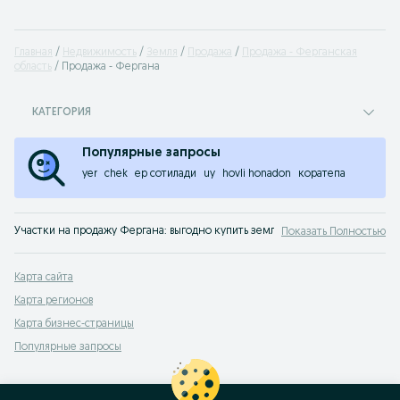
Главная
Недвижимость
Земля
Продажа
Продажа - Ферганская
область
Продажа - Фергана
КАТЕГОРИЯ
Популярные запросы
yer
chek
ер сотилади
uy
hovli honadon
коратепа
Участки на продажу Фергана: выгодно купить землю под строительство до
Показать Полностью
Карта сайта
Карта регионов
Карта бизнес-страницы
Популярные запросы