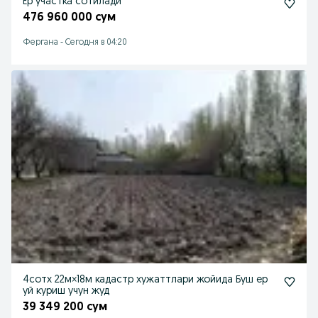
Ер участка сотилади
476 960 000 сум
Фергана
-
Сегодня в 04:20
4сотх 22м×18м кадастр хужаттлари жойида Буш ер
уй куриш учун жуд
39 349 200 сум