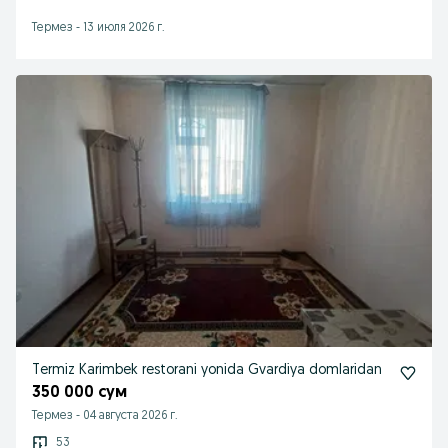
Термез
-
13 июля 2026 г.
Termiz Karimbek restorani yonida Gvardiya domlaridan
350 000 сум
Термез
-
04 августа 2026 г.
53