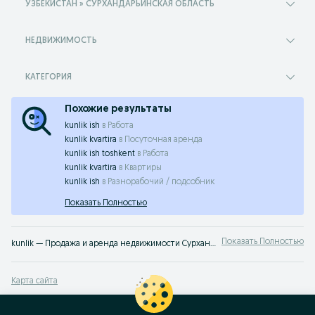
УЗБЕКИСТАН » СУРХАНДАРЬИНСКАЯ ОБЛАСТЬ
НЕДВИЖИМОСТЬ
КАТЕГОРИЯ
Похожие результаты
kunlik ish
в
Работа
kunlik kvartira
в
Посуточная аренда
kunlik ish toshkent
в
Работа
kunlik kvartira
в
Квартиры
kunlik ish
в
Разнорабочий / подсобник
Показать Полностью
Показать Полностью
kunlik — Продажа и аренда недвижимости Сурхандарьинская область ➤ Жилая и коммерческая недвижимость по лучшей цене ✔️ Выбирайте среди множества объявлений недорого на OLX.uz!
Карта сайта
Карта регионов