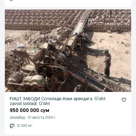
ҒИШТ ЗАВОДИ Сотилади йоки арендага. G'isht
zavod sotiladi. G'isht
950 000 000 сум
Шерабад
-
01 августа 2026 г.
12 000 м²