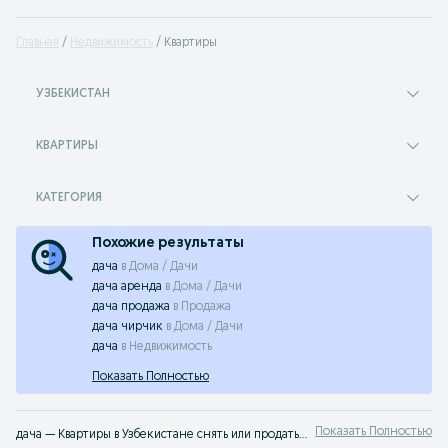
Главная
Недвижимость
Квартиры
УЗБЕКИСТАН
КВАРТИРЫ
КАТЕГОРИЯ
Похожие результаты
дача
в
Дома / Дачи
дача аренда
в
Дома / Дачи
дача продажа
в
Продажа
дача чирчик
в
Дома / Дачи
дача
в
Недвижимость
Показать Полностью
Показать Полностью
дача — Квартиры в Узбекистане снять или продать ➤ Большой выбор предложений по выгодным ценам ☝ Найдите подходящий вариант без посредников на OLX.uz