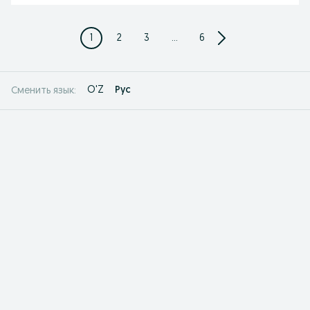
1
2
3
...
6
O'Z
Рус
Сменить язык: