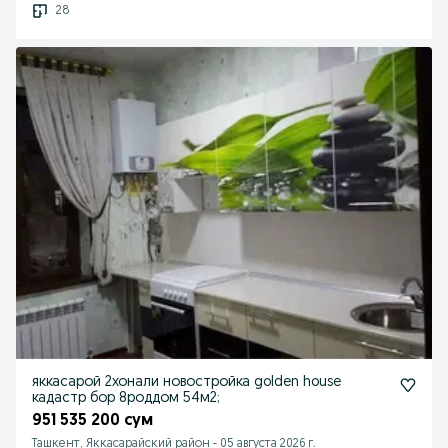
28
яккасарой 2хонали новостройка golden house
кадастр бор 8роддом 54м2;
951 535 200 сум
Ташкент, Яккасарайский район
-
05 августа 2026 г.