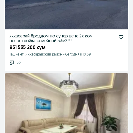
яккасарай 8роддом по супер цене 2х ком
новостройка семейный 53м2;‼️‼️
951 535 200 сум
Ташкент, Яккасарайский район
-
Сегодня в 10:39
53