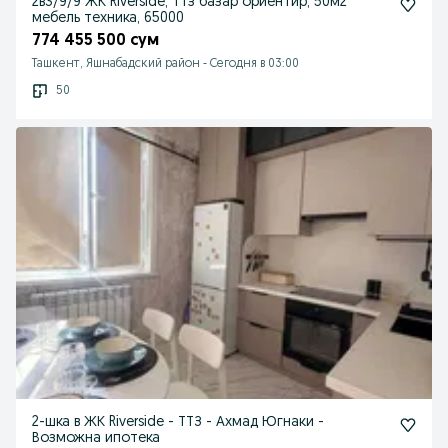
2в3/9/9 ЖК Riverside, Ттз базар ориентир, 50м2
мебель техника, 65000
774 455 500 сум
Ташкент, Яшнабадский район
-
Сегодня в 03:00
50
2-шка в ЖК Riverside - ТТЗ - Ахмад Югнаки -
Возможна ипотека