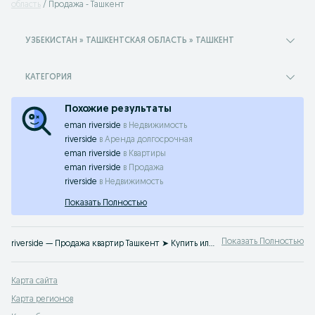
область
Продажа - Ташкент
УЗБЕКИСТАН » ТАШКЕНТСКАЯ ОБЛАСТЬ » ТАШКЕНТ
КАТЕГОРИЯ
Похожие результаты
eman riverside
в
Недвижимость
riverside
в
Аренда долгосрочная
eman riverside
в
Квартиры
eman riverside
в
Продажа
riverside
в
Недвижимость
Показать Полностью
Показать Полностью
riverside — Продажа квартир Ташкент ➤ Купить или продать квартиру выгодно и срочно ☝ Найдите подходящий вариант без посредников на OLX.uz
Карта сайта
Карта регионов