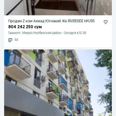
Продам 2 ком Ахмад Югнакий Жк RIVERSIDE №U95
804 242 250 сум
Ташкент, Мирзо-Улугбекский район
-
Сегодня в 12:38
50