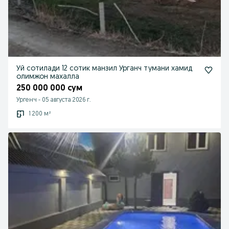
Уй сотилади 12 сотик манзил Урганч тумани хамид
олимжон махалла
250 000 000 сум
Ургенч
-
05 августа 2026 г.
1 200 м²