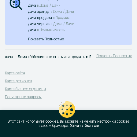
дача
в
Дома / Дачи
дача аренда
в
Дома / Дачи
дача продажа
в
Продажа
дача чирчик
в
Дома / Дачи
дача
в
Недвижимость
Показать Полностью
Показать Полностью
дача — Дома в Узбекистане снять или продать ➤ Большой выбор предложений по выгодным ценам ☝ Найдите подходящий вариант без посредников на OLX.uz
Карта сайта
Карта регионов
Карта бизнес-страницы
Популярные запросы
Этот сайт использует cookies. Вы можете изменить настройки cookies
в своeм браузере.
Узнать больше