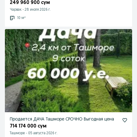
249 960 900 сум
Чарвак
-
28 июля 2026 г.
10 м²
Продается ДАЧА Ташморе СРОЧНО Выгодная цена
714 174 000 сум
Ташморе
-
05 августа 2026 г.