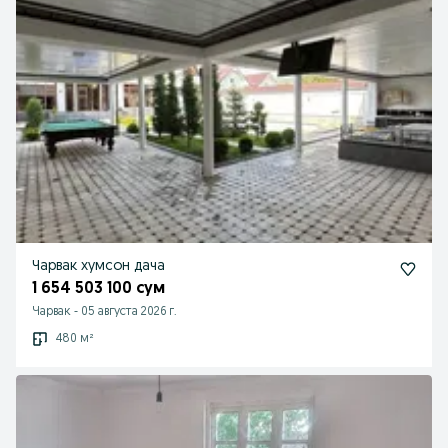
Чарвак хумсон дача
1 654 503 100 сум
Чарвак
-
05 августа 2026 г.
480 м²