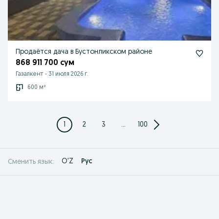
Продаётся дача в Бустонликском районе
868 911 700 сум
Газалкент
-
31 июля 2026 г.
600 м²
1
2
3
...
100
O'Z
Рус
Сменить язык: