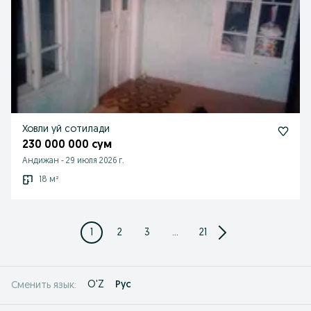
Ховли уй сотилади
230 000 000 сум
Андижан
-
29 июля 2026 г.
18 м²
1
2
3
...
21
O'Z
Рус
Сменить язык: