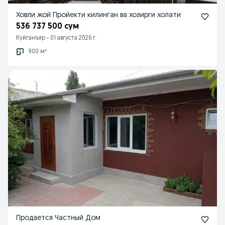
Ховли жой Пройекти килинган ва хозирги холати
536 737 500 сум
Куйганъяр
-
01 августа 2026 г.
900 м²
Продается Частный Дом