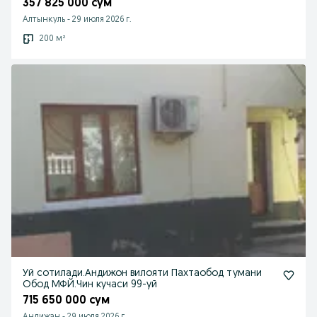
357 825 000 сум
Алтынкуль
-
29 июля 2026 г.
200 м²
Уй сотилади.Андижон вилояти Пахтаобод тумани
Обод МФЙ.Чин кучаси 99-уй
715 650 000 сум