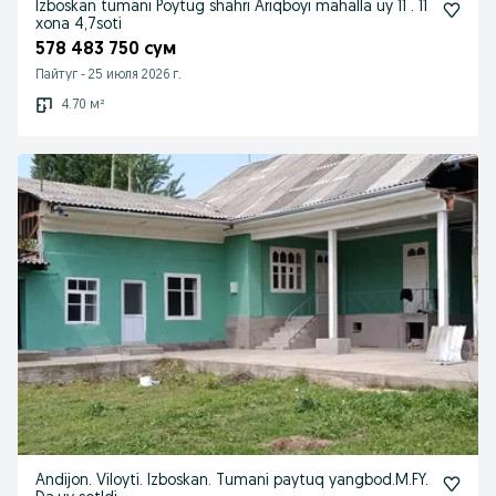
Izboskan tumani Poytug shahri Ariqboyi mahalla uy 11 . 11
xona 4,7soti
578 483 750 сум
Пайтуг
-
25 июля 2026 г.
4.70 м²
Andijon. Viloyti. Izboskan. Tumani paytuq yangbod.M.FY.