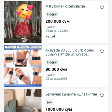
Milliy koylak qizaloqlarga
Новый
200 000 сум
Пайтуг
04 августа 2026 г.
34
Aksiyada 80.000 ulgurib qoling
Buvijonlarimizni uchun zoʻr
sovgʻa
Новый
80 000 сум
Пайтуг
03 августа 2026 г.
Беланчак 1.2марта ишлатилган
Б/у
1 000 000 сум