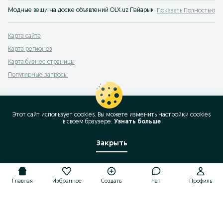
Модные вещи на доске объявлений OLX.uz Пайарык. Покупайте все самое м
Показать Полностью
Карта сайта
Карта регионов
Карта бизнес-страницы
Популярные запросы
Этот сайт использует cookies. Вы можете изменить настройки cookies
в своeм браузере.
Узнать больше
Закрыть
Главная
Избранное
Создать
Чат
Профиль