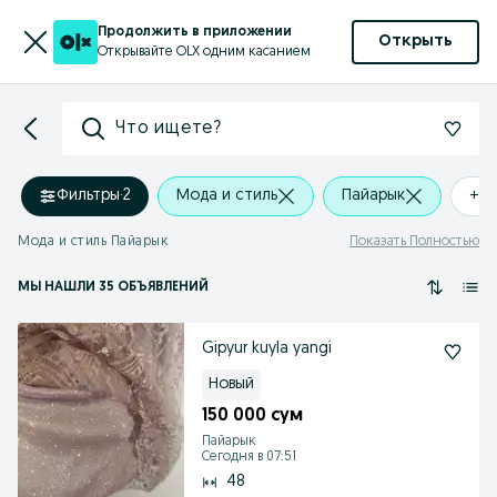
Продолжить в приложении
Открыть
Открывайте OLX одним касанием
Что ищете?
Фильтры
·
2
Мода и стиль
Пайарык
+0 
Мода и стиль Пайарык
Показать Полностью
МЫ НАШЛИ 35 ОБЪЯВЛЕНИЙ
Gipyur kuyla yangi
Новый
150 000 сум
Пайарык
Сегодня в 07:51
48