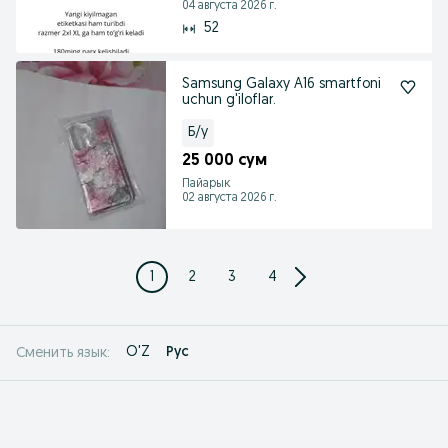
04 августа 2026 г.
52
Samsung Galaxy A16 smartfoni
uchun g'iloflar.
Б/у
25 000 сум
Пайарык
02 августа 2026 г.
1
2
3
4
O'Z
Рус
Сменить язык: